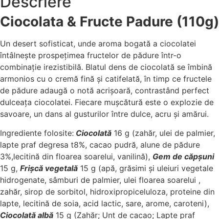
Descriere
Ciocolata & Fructe Padure (110g)
Un desert sofisticat, unde aroma bogată a ciocolatei
întâlnește prospețimea fructelor de pădure într-o
combinație irezistibilă. Blatul dens de ciocolată se îmbină
armonios cu o cremă fină și catifelată, în timp ce fructele
de pădure adaugă o notă acrișoară, contrastând perfect
dulceața ciocolatei. Fiecare mușcătură este o explozie de
savoare, un dans al gusturilor între dulce, acru și amărui.
Ingrediente folosite:
Ciocolată
16 g (zahăr, ulei de palmier,
lapte praf degresa t8%, cacao pudră, alune de pădure
3%,lecitină din floarea soarelui, vanilină),
Gem de căpșuni
15 g,
Frișcă vegetală
15 g (apă, grăsimi și uleiuri vegetale
hidrogenate, sâmburi de palmier, ulei floarea soarelui ,
zahăr, sirop de sorbitol, hidroxipropiceluloza, proteine din
lapte, lecitină de soia, acid lactic, sare, arome, caroteni),
Ciocolată albă
15 g (Zahăr; Unt de cacao; Lapte praf