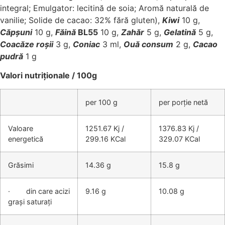
integral; Emulgator: lecitină de soia; Aromă naturală de
vanilie; Solide de cacao: 32% fără gluten),
Kiwi
10 g,
Căpșuni
10 g,
Făină
BL55
10 g,
Zahăr
5 g,
Gelatină
5 g,
Coacăze roșii
3 g,
Coniac
3 ml,
Ouă consum
2 g,
Cacao
pudră
1 g
Valori nutriționale / 100g
per 100 g
per porție netă
Valoare
1251.67 Kj /
1376.83 Kj /
energetică
299.16 KCal
329.07 KCal
Grăsimi
14.36 g
15.8 g
· din care acizi
9.16 g
10.08 g
grași saturați