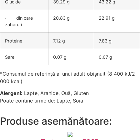
Glucide
39.29 g
43.22 g
· din care
20.83 g
22.91 g
zaharuri
Proteine
7.12 g
7.83 g
Sare
0.07 g
0.07 g
*Consumul de referință al unui adult obișnuit (8 400 kJ/2
000 kcal)
Alergeni:
Lapte, Arahide, Ouă, Gluten
Poate conține urme de: Lapte, Soia
Produse asemănătoare: