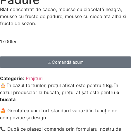
Blat concentrat de cacao, mousse cu ciocolată neagră,
mousse cu fructe de pădure, mousse cu ciocolată albă și
fructe de sezon.
17.00
lei
Comandă acum
Categorie:
Prajituri
🎂 În cazul torturilor, prețul afișat este pentru
1 kg
. În
cazul produselor la bucată, prețul afișat este pentru
o
bucată
.
🍰 Greutatea unui tort standard variază în funcție de
compoziție și design.
📞 După ce plasezi comanda prin formularul nostru de