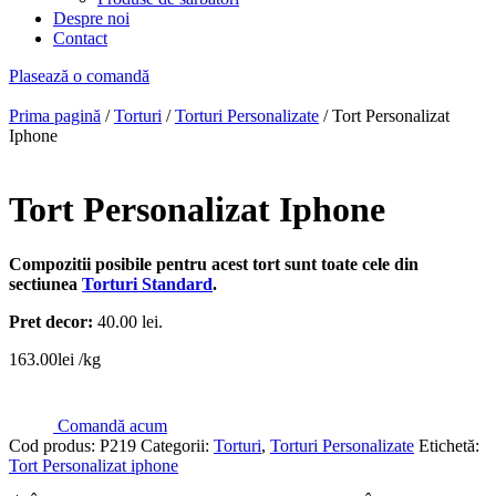
Despre noi
Contact
Plasează o comandă
Prima pagină
/
Torturi
/
Torturi Personalizate
/ Tort Personalizat
Iphone
Tort Personalizat Iphone
Compozitii posibile pentru acest tort sunt toate cele din
sectiunea
Torturi Standard
.
Pret decor:
40.00 lei.
163.00
lei
/kg
Comandă acum
Cod produs:
P219
Categorii:
Torturi
,
Torturi Personalizate
Etichetă:
Tort Personalizat iphone