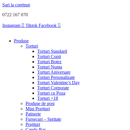
Sari la conținut
0722 167 070
Instagram
Tiktok
Facebook
Produse
Torturi
Torturi Standard
Torturi Copii
Torturi Botez
Torturi Nunta
Torturi Aniversare
Torturi Personalizate
Torturi Valentine’s Day
Torturi Corporate
Torturi cu Poza
Torturi +18
Produse de post
Mini Prajituri
Patiserie
Fursecuri – Spritate
Prajituri
Candy Bar