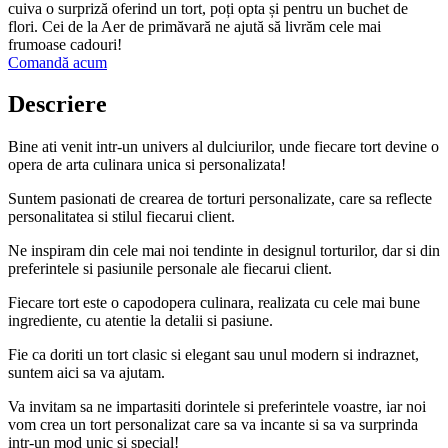
cuiva o surpriză oferind un tort, poți opta și pentru un buchet de
flori. Cei de la Aer de primăvară ne ajută să livrăm cele mai
frumoase cadouri!
Comandă acum
Descriere
Bine ati venit intr-un univers al dulciurilor, unde fiecare tort devine o
opera de arta culinara unica si personalizata!
Suntem pasionati de crearea de torturi personalizate, care sa reflecte
personalitatea si stilul fiecarui client.
Ne inspiram din cele mai noi tendinte in designul torturilor, dar si din
preferintele si pasiunile personale ale fiecarui client.
Fiecare tort este o capodopera culinara, realizata cu cele mai bune
ingrediente, cu atentie la detalii si pasiune.
Fie ca doriti un tort clasic si elegant sau unul modern si indraznet,
suntem aici sa va ajutam.
Va invitam sa ne impartasiti dorintele si preferintele voastre, iar noi
vom crea un tort personalizat care sa va incante si sa va surprinda
intr-un mod unic si special!