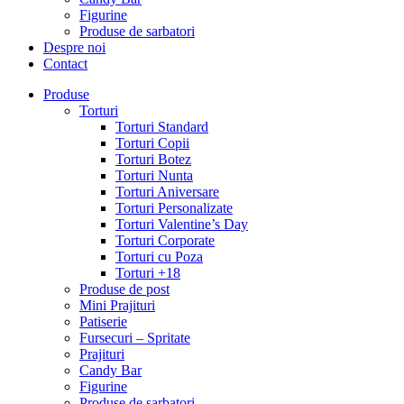
Figurine
Produse de sarbatori
Despre noi
Contact
Produse
Torturi
Torturi Standard
Torturi Copii
Torturi Botez
Torturi Nunta
Torturi Aniversare
Torturi Personalizate
Torturi Valentine’s Day
Torturi Corporate
Torturi cu Poza
Torturi +18
Produse de post
Mini Prajituri
Patiserie
Fursecuri – Spritate
Prajituri
Candy Bar
Figurine
Produse de sarbatori