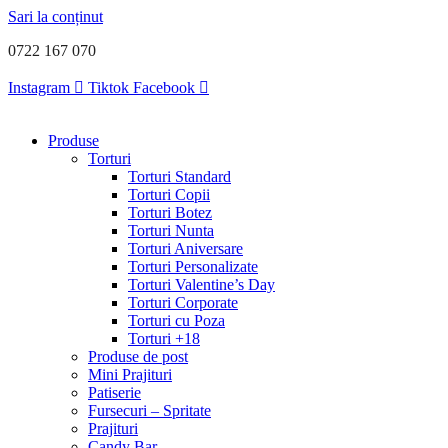
Sari la conținut
0722 167 070
Instagram
Tiktok
Facebook
Produse
Torturi
Torturi Standard
Torturi Copii
Torturi Botez
Torturi Nunta
Torturi Aniversare
Torturi Personalizate
Torturi Valentine’s Day
Torturi Corporate
Torturi cu Poza
Torturi +18
Produse de post
Mini Prajituri
Patiserie
Fursecuri – Spritate
Prajituri
Candy Bar