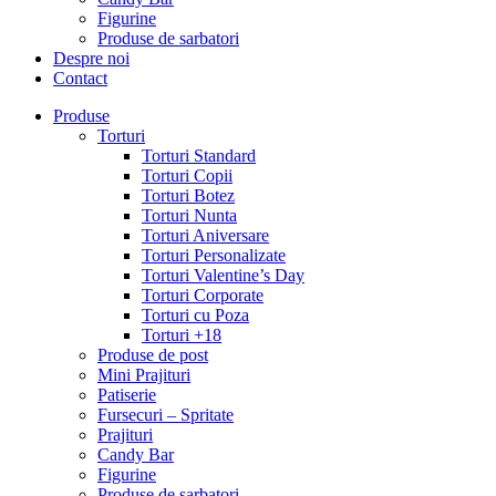
Figurine
Produse de sarbatori
Despre noi
Contact
Produse
Torturi
Torturi Standard
Torturi Copii
Torturi Botez
Torturi Nunta
Torturi Aniversare
Torturi Personalizate
Torturi Valentine’s Day
Torturi Corporate
Torturi cu Poza
Torturi +18
Produse de post
Mini Prajituri
Patiserie
Fursecuri – Spritate
Prajituri
Candy Bar
Figurine
Produse de sarbatori