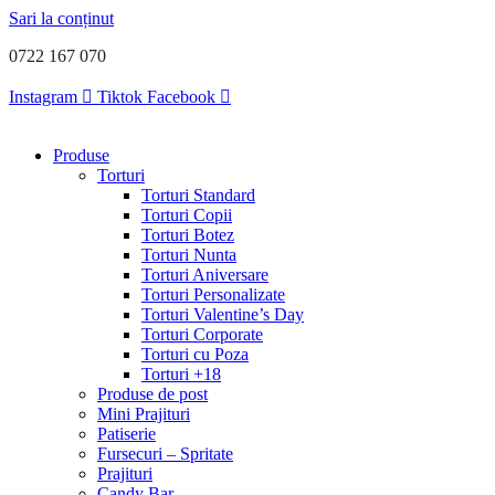
Sari la conținut
0722 167 070
Instagram
Tiktok
Facebook
Produse
Torturi
Torturi Standard
Torturi Copii
Torturi Botez
Torturi Nunta
Torturi Aniversare
Torturi Personalizate
Torturi Valentine’s Day
Torturi Corporate
Torturi cu Poza
Torturi +18
Produse de post
Mini Prajituri
Patiserie
Fursecuri – Spritate
Prajituri
Candy Bar