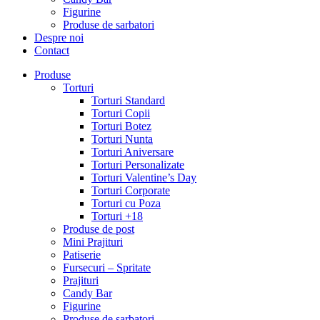
Figurine
Produse de sarbatori
Despre noi
Contact
Produse
Torturi
Torturi Standard
Torturi Copii
Torturi Botez
Torturi Nunta
Torturi Aniversare
Torturi Personalizate
Torturi Valentine’s Day
Torturi Corporate
Torturi cu Poza
Torturi +18
Produse de post
Mini Prajituri
Patiserie
Fursecuri – Spritate
Prajituri
Candy Bar
Figurine
Produse de sarbatori