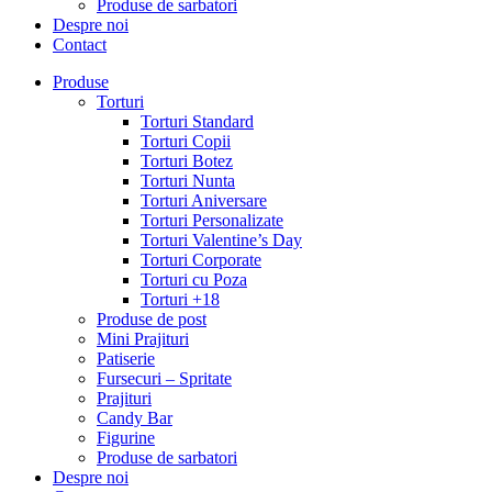
Produse de sarbatori
Despre noi
Contact
Produse
Torturi
Torturi Standard
Torturi Copii
Torturi Botez
Torturi Nunta
Torturi Aniversare
Torturi Personalizate
Torturi Valentine’s Day
Torturi Corporate
Torturi cu Poza
Torturi +18
Produse de post
Mini Prajituri
Patiserie
Fursecuri – Spritate
Prajituri
Candy Bar
Figurine
Produse de sarbatori
Despre noi