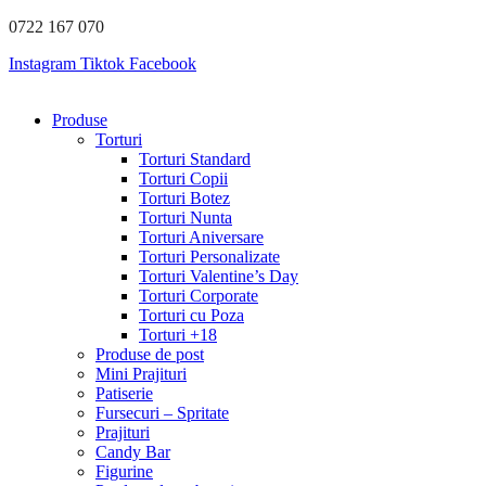
Sari
0722 167 070
la
Instagram
Tiktok
Facebook
conținut
Produse
Torturi
Torturi Standard
Torturi Copii
Torturi Botez
Torturi Nunta
Torturi Aniversare
Torturi Personalizate
Torturi Valentine’s Day
Torturi Corporate
Torturi cu Poza
Torturi +18
Produse de post
Mini Prajituri
Patiserie
Fursecuri – Spritate
Prajituri
Candy Bar
Figurine