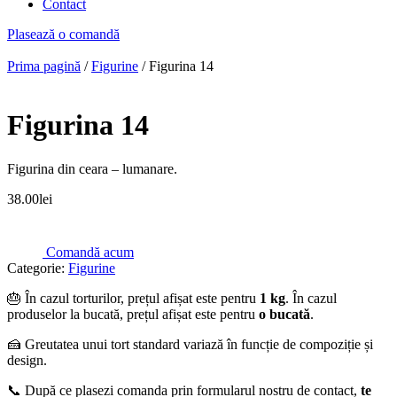
Contact
Plasează o comandă
Prima pagină
/
Figurine
/ Figurina 14
Figurina 14
Figurina din ceara – lumanare.
38.00
lei
Comandă acum
Categorie:
Figurine
🎂 În cazul torturilor, prețul afișat este pentru
1 kg
. În cazul
produselor la bucată, prețul afișat este pentru
o bucată
.
🍰 Greutatea unui tort standard variază în funcție de compoziție și
design.
📞 După ce plasezi comanda prin formularul nostru de contact,
te