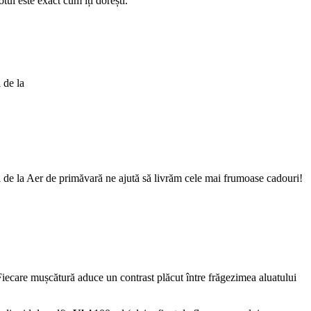
otul este exact cum îți dorești.
 de la
Cei de la Aer de primăvară ne ajută să livrăm cele mai frumoase cadouri!
 Fiecare mușcătură aduce un contrast plăcut între frăgezimea aluatului