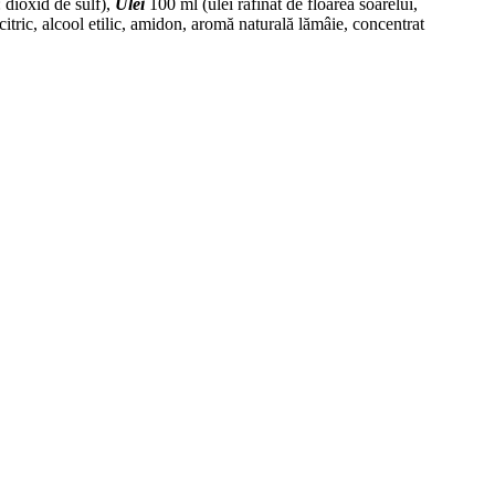
: dioxid de sulf),
Ulei
100 ml (ulei rafinat de floarea soarelui,
itric, alcool etilic, amidon, aromă naturală lămâie, concentrat