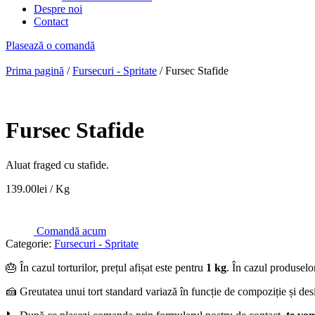
Despre noi
Contact
Plasează o comandă
Prima pagină
/
Fursecuri - Spritate
/ Fursec Stafide
Fursec Stafide
Aluat fraged cu stafide.
139.00
lei
/ Kg
Comandă acum
Categorie:
Fursecuri - Spritate
🎂 În cazul torturilor, prețul afișat este pentru
1 kg
. În cazul produselor
🍰 Greutatea unui tort standard variază în funcție de compoziție și des