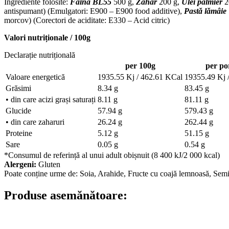
Ingrediente folosite:
Făină BL55
500 g,
Zahăr
200 g,
Ulei palmier
2
antispumant) (Emulgatori: E900 – E900 food additive),
Pastă lămâie
morcov) (Corectori de aciditate: E330 – Acid citric)
Valori nutriționale / 100g
Declarație nutrițională
per 100g
per po
Valoare energetică
1935.55 Kj / 462.61 KCal
19355.49 Kj 
Grăsimi
8.34 g
83.45 g
• din care acizi grași saturați
8.11 g
81.11 g
Glucide
57.94 g
579.43 g
• din care zaharuri
26.24 g
262.44 g
Proteine
5.12 g
51.15 g
Sare
0.05 g
0.54 g
*Consumul de referință al unui adult obișnuit (8 400 kJ/2 000 kcal)
Alergeni:
Gluten
Poate conține urme de: Soia, Arahide, Fructe cu coajă lemnoasă, Sem
Produse asemănătoare: