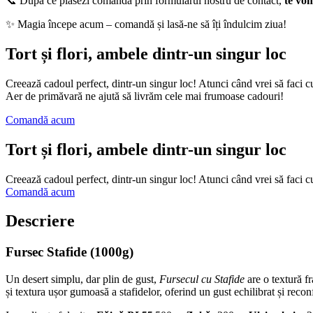
📞 După ce plasezi comanda prin formularul nostru de contact,
te vo
✨ Magia începe acum – comandă și lasă-ne să îți îndulcim ziua!
Tort și flori, ambele dintr-un singur loc
Creează cadoul perfect, dintr-un singur loc! Atunci când vrei să faci cu
Aer de primăvară ne ajută să livrăm cele mai frumoase cadouri!
Comandă acum
Tort și flori, ambele dintr-un singur loc
Creează cadoul perfect, dintr-un singur loc! Atunci când vrei să faci c
Comandă acum
Descriere
Fursec Stafide (1000g)
Un desert simplu, dar plin de gust,
Fursecul cu Stafide
are o textură fr
și textura ușor gumoasă a stafidelor, oferind un gust echilibrat și recon