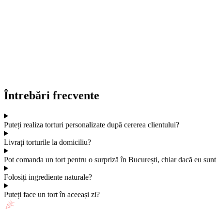
Întrebări frecvente
Puteți realiza torturi personalizate după cererea clientului?
Livrați torturile la domiciliu?
Pot comanda un tort pentru o surpriză în București, chiar dacă eu sunt 
Folosiți ingrediente naturale?
Puteți face un tort în aceeași zi?