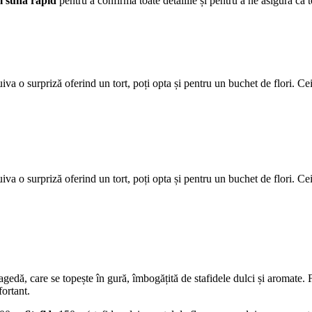
m suna rapid
pentru a confirma toate detaliile și pentru a ne asigura că t
iva o surpriză oferind un tort, poți opta și pentru un buchet de flori. Cei
uiva o surpriză oferind un tort, poți opta și pentru un buchet de flori. 
agedă, care se topește în gură, îmbogățită de stafidele dulci și aromate.
fortant.