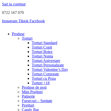
Sari la conținut
0722 167 070
Instagram
Tiktok
Facebook
Produse
Torturi
Torturi Standard
Torturi Copii
Torturi Botez
Torturi Nunta
Torturi Aniversare
Torturi Personalizate
Torturi Valentine’s Day
Torturi Corporate
Torturi cu Poza
Torturi +18
Produse de post
Mini Prajituri
Patiserie
Fursecuri – Spritate
Prajituri
Candy Bar