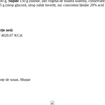
00 g,
Stafide
150 g (stafide, ulei vegetal de floarea soarelui, conservant
5 g (sirop glucoză, sirop zahăr invertit, suc concentrat lămâie 20% acid c
rție netă
/ 4626.07 KCal
ințe de susan, Muștar