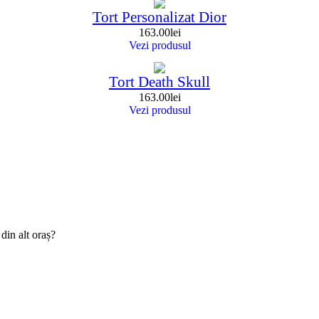
Tort Personalizat Dior
163.00
lei
Vezi produsul
Tort Death Skull
163.00
lei
Vezi produsul
din alt oraș?