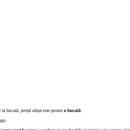
 la bucată, prețul afișat este pentru
o bucată
.
ign.