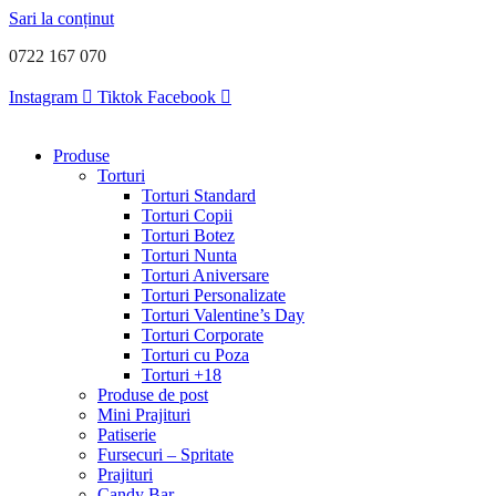
Sari la conținut
0722 167 070
Instagram
Tiktok
Facebook
Produse
Torturi
Torturi Standard
Torturi Copii
Torturi Botez
Torturi Nunta
Torturi Aniversare
Torturi Personalizate
Torturi Valentine’s Day
Torturi Corporate
Torturi cu Poza
Torturi +18
Produse de post
Mini Prajituri
Patiserie
Fursecuri – Spritate
Prajituri
Candy Bar