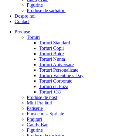
Figurine
Produse de sarbatori
Despre noi
Contact
Produse
Torturi
Torturi Standard
Torturi Copii
Torturi Botez
Torturi Nunta
Torturi Aniversare
Torturi Personalizate
Torturi Valentine’s Day
Torturi Corporate
Torturi cu Poza
Torturi +18
Produse de post
Mini Prajituri
Patiserie
Fursecuri – Spritate
Prajituri
Candy Bar
Figurine
Produse de sarbatori