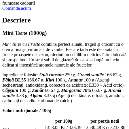
frumoase cadouri!
Comandă acum
Descriere
Mini Tarte (1000g)
Mini Tarte cu Fructe
combină perfect aluatul fraged și crocant cu o
cremă fină și parfumată de vanilie. Fiecare tartă este decorată cu
fructe proaspete de sezon, oferind un echilibru delicios între dulceață
și prospețime. Un strat subtil de glazură de caise adaugă un luciu
delicat și intensifică aromele naturale ale fructelor.
Ingrediente folosite:
Ouă consum
250 g,
Cremă
vanilie
166.67 g,
Făină
BL55
166.67 g,
Kiwi
100 g,
Ananas
100 g (Agenți
sechestranți, antioxidanți, corectori de aciditate: E330 – Acid citric),
Căpșuni
100 g,
Zahăr
66.67 g,
Margarină 70%
66.67 g,
Aromă
vanilie
3.33 g,
Alpina
3.33 g (Agenți de afânare: difosfați, amidon,
carbonați de sodiu, carbonat de calciu)
Valori nutriționale / 100g
per 100g
per porție netă
1353.05 Kj / 323.39
13530.48 Kj / 3233.86