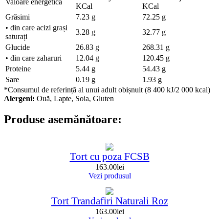
Valoare energetică
KCal
KCal
Grăsimi
7.23 g
72.25 g
• din care acizi grași
3.28 g
32.77 g
saturați
Glucide
26.83 g
268.31 g
• din care zaharuri
12.04 g
120.45 g
Proteine
5.44 g
54.43 g
Sare
0.19 g
1.93 g
*Consumul de referință al unui adult obișnuit (8 400 kJ/2 000 kcal)
Alergeni:
Ouă, Lapte, Soia, Gluten
Produse asemănătoare:
Tort cu poza FCSB
163.00
lei
Vezi produsul
Tort Trandafiri Naturali Roz
163.00
lei