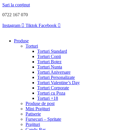
Sari la conținut
0722 167 070
Instagram
Tiktok
Facebook
Produse
Torturi
Torturi Standard
Torturi Copii
Torturi Botez
Torturi Nunta
Torturi Aniversare
Torturi Personalizate
Torturi Valentine’s Day
Torturi Corporate
Torturi cu Poza
Torturi +18
Produse de post
Mini Prajituri
Patiserie
Fursecuri – Spritate
Prajituri
Candy Bar