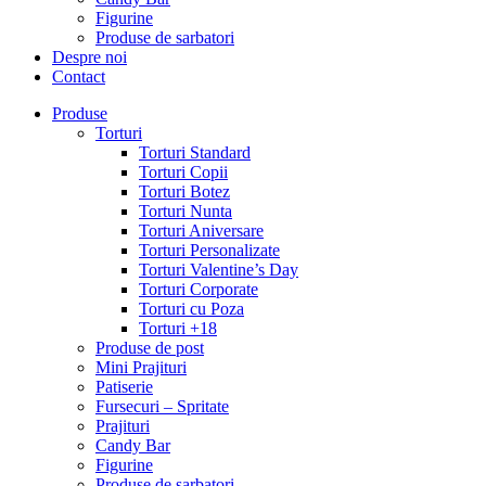
Figurine
Produse de sarbatori
Despre noi
Contact
Produse
Torturi
Torturi Standard
Torturi Copii
Torturi Botez
Torturi Nunta
Torturi Aniversare
Torturi Personalizate
Torturi Valentine’s Day
Torturi Corporate
Torturi cu Poza
Torturi +18
Produse de post
Mini Prajituri
Patiserie
Fursecuri – Spritate
Prajituri
Candy Bar
Figurine
Produse de sarbatori