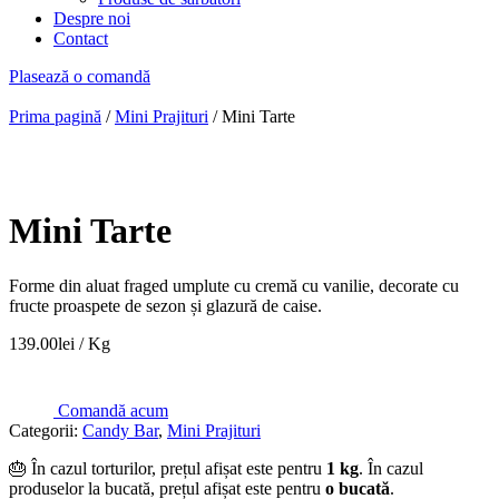
Despre noi
Contact
Plasează o comandă
Prima pagină
/
Mini Prajituri
/ Mini Tarte
Mini Tarte
Forme din aluat fraged umplute cu cremă cu vanilie, decorate cu
fructe proaspete de sezon și glazură de caise.
139.00
lei
/ Kg
Comandă acum
Categorii:
Candy Bar
,
Mini Prajituri
🎂 În cazul torturilor, prețul afișat este pentru
1 kg
. În cazul
produselor la bucată, prețul afișat este pentru
o bucată
.