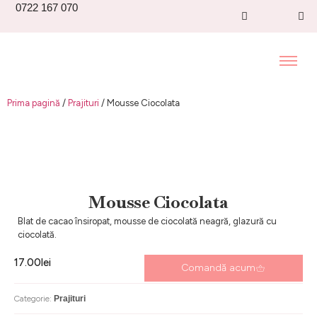
0722 167 070
Prima pagină
/
Prajituri
/ Mousse Ciocolata
Mousse Ciocolata
Blat de cacao însiropat, mousse de ciocolată neagră, glazură cu
ciocolată.
17.00
lei
Comandă acum
Categorie:
Prajituri