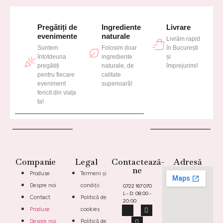
Pregătiți de
Ingrediente
Livrare
evenimente
naturale
Livrăm rapid
Suntem
Folosim doar
în București
întotdeuna
ingrediente
și
pregătiți
naturale, de
împrejurimi!
pentru fiecare
calitate
eveniment
superioară!
fericit din viața
ta!
Companie
Legal
Contactează-
Adresă
ne
Produse
Termeni și
Despre noi
condiții
0722 167 070
L - D: 08:00 -
Contact
Politică de
20:00
Produse
cookies
Despre noi
Politică de