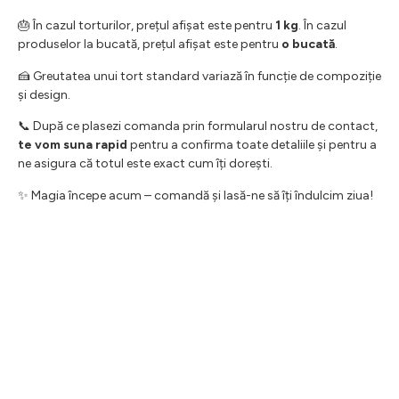
🎂 În cazul torturilor, prețul afișat este pentru
1 kg
. În cazul
produselor la bucată, prețul afișat este pentru
o bucată
.
🍰 Greutatea unui tort standard variază în funcție de compoziție
și design.
📞 După ce plasezi comanda prin formularul nostru de contact,
te vom suna rapid
pentru a confirma toate detaliile și pentru a
ne asigura că totul este exact cum îți dorești.
✨ Magia începe acum – comandă și lasă-ne să îți îndulcim ziua!