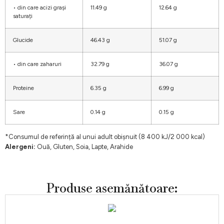
• din care acizi grași
11.49 g
12.64 g
saturați
Glucide
46.43 g
51.07 g
• din care zaharuri
32.79 g
36.07 g
Proteine
6.35 g
6.99 g
Sare
0.14 g
0.15 g
*Consumul de referință al unui adult obișnuit (8 400 kJ/2 000 kcal)
Alergeni:
Ouă, Gluten, Soia, Lapte, Arahide
Produse asemănătoare: