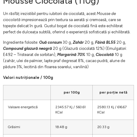
Mousse Ciocolata (110g)
Un răsfăț irezistibil pentru iubitorii de ciocolată, acest
Mousse de
ciocolată
impresionează prin textura sa aerată și cremoasă, care se
topește delicat în gură. Gustul bogat de ciocolată fină este echilibrat
perfect de dulceața subtilă, oferind o experiență sofisticată și echilibrată.
Ingrediente folosite:
Ouă consum
30 g,
Zahăr
20 g,
Făină BL55
20 g,
Compound glazură neagră
20 g (Glazură ciocolată 12%) (Emulgatori:
E492 – Tristearat de sorbitan),
Margarină 70%
10 g,
Ciocolată
10 g
(zahăr, ulei de palmier, lapte praf degresat 8%, cacao pudră, alune de
pădure 3%, lecitină din floarea soarelui, vanilină)
Valori nutriționale / 100g
per 100g
per porție netă
Valoare energetică
2345.57 Kj / 560.61
2580.13 Kj / 616.67
KCal
KCal
Grăsimi
18.48 g
20.33 g