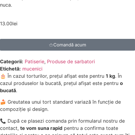
nuca.
13.00
lei
Comandă acum
Categorii:
Patiserie
,
Produse de sarbatori
Etichetă:
mucenici
🎂 În cazul torturilor, prețul afișat este pentru
1 kg
. În
cazul produselor la bucată, prețul afișat este pentru
o
bucată
.
🍰 Greutatea unui tort standard variază în funcție de
compoziție și design.
📞 După ce plasezi comanda prin formularul nostru de
contact,
te vom suna rapid
pentru a confirma toate