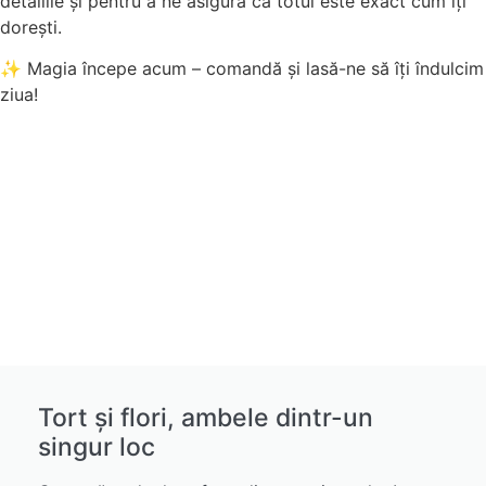
detaliile și pentru a ne asigura că totul este exact cum îți
dorești.
✨ Magia începe acum – comandă și lasă-ne să îți îndulcim
ziua!
Tort și flori, ambele dintr-un
singur loc