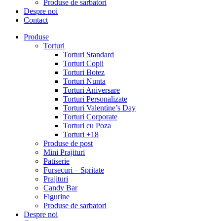
Produse de sarbatori
Despre noi
Contact
Produse
Torturi
Torturi Standard
Torturi Copii
Torturi Botez
Torturi Nunta
Torturi Aniversare
Torturi Personalizate
Torturi Valentine’s Day
Torturi Corporate
Torturi cu Poza
Torturi +18
Produse de post
Mini Prajituri
Patiserie
Fursecuri – Spritate
Prajituri
Candy Bar
Figurine
Produse de sarbatori
Despre noi