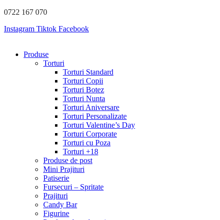
Sari
0722 167 070
la
Instagram
Tiktok
Facebook
conținut
Produse
Torturi
Torturi Standard
Torturi Copii
Torturi Botez
Torturi Nunta
Torturi Aniversare
Torturi Personalizate
Torturi Valentine’s Day
Torturi Corporate
Torturi cu Poza
Torturi +18
Produse de post
Mini Prajituri
Patiserie
Fursecuri – Spritate
Prajituri
Candy Bar
Figurine