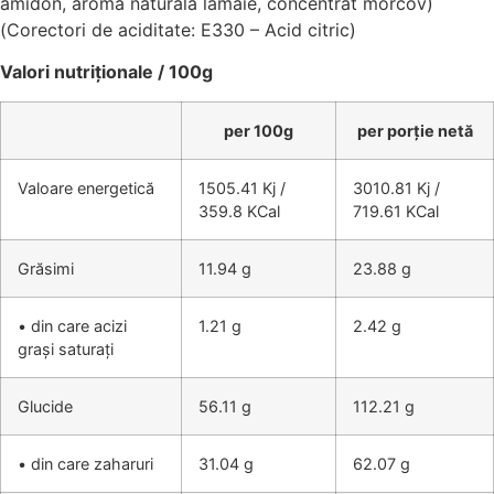
amidon, aromă naturală lămâie, concentrat morcov)
(Corectori de aciditate: E330 – Acid citric)
Valori nutriționale / 100g
per 100g
per porție netă
Valoare energetică
1505.41 Kj /
3010.81 Kj /
359.8 KCal
719.61 KCal
Grăsimi
11.94 g
23.88 g
• din care acizi
1.21 g
2.42 g
grași saturați
Glucide
56.11 g
112.21 g
• din care zaharuri
31.04 g
62.07 g