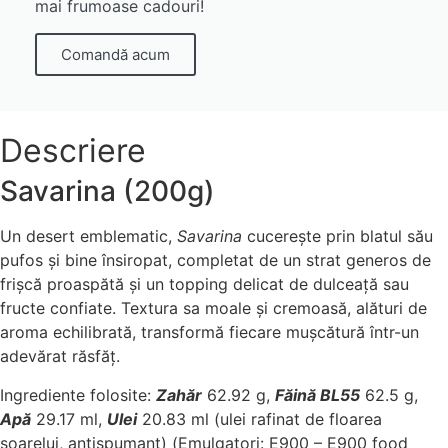
mai frumoase cadouri!
Comandă acum
Descriere
Savarina (200g)
Un desert emblematic,
Savarina
cucerește prin blatul său
pufos și bine însiropat, completat de un strat generos de
frișcă proaspătă și un topping delicat de dulceață sau
fructe confiate. Textura sa moale și cremoasă, alături de
aroma echilibrată, transformă fiecare mușcătură într-un
adevărat răsfăț.
Ingrediente folosite:
Zahăr
62.92 g,
Făină BL55
62.5 g,
Apă
29.17 ml,
Ulei
20.83 ml (ulei rafinat de floarea
soarelui, antispumant) (Emulgatori: E900 – E900 food