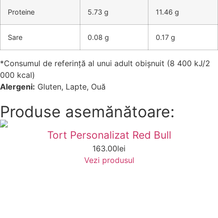
Proteine
5.73 g
11.46 g
Sare
0.08 g
0.17 g
*Consumul de referință al unui adult obișnuit (8 400 kJ/2
000 kcal)
Alergeni:
Gluten, Lapte, Ouă
Produse asemănătoare:
Tort Personalizat Red Bull
163.00
lei
Vezi produsul