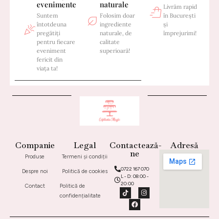
evenimente
naturale
Livrăm rapid
Suntem
Folosim doar
în București
întotdeuna
ingrediente
și
pregătiți
naturale, de
împrejurimi!
pentru fiecare
calitate
eveniment
superioară!
fericit din
viața ta!
Companie
Legal
Contactează-
Adresă
ne
Produse
Termeni și condiții
0722 167 070
Despre noi
Politică de cookies
L - D: 08:00 -
20:00
Contact
Politică de
confidențialitate