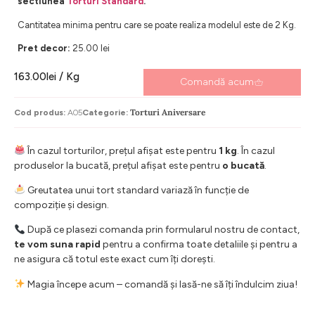
sectiunea
Torturi Standard
.
Cantitatea minima pentru care se poate realiza modelul este de 2 Kg.
Pret decor:
25.00 lei
163.00
lei
/ Kg
Comandă acum
Torturi Aniversare
Cod produs:
A05
Categorie:
În cazul torturilor, prețul afișat este pentru
1 kg
. În cazul
produselor la bucată, prețul afișat este pentru
o bucată
.
Greutatea unui tort standard variază în funcție de
compoziție și design.
După ce plasezi comanda prin formularul nostru de contact,
te vom suna rapid
pentru a confirma toate detaliile și pentru a
ne asigura că totul este exact cum îți dorești.
Magia începe acum – comandă și lasă-ne să îți îndulcim ziua!