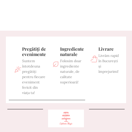
Pregătiți de
Ingrediente
Livrare
evenimente
naturale
Livrăm rapid
Suntem
Folosim doar
în București
întotdeuna
ingrediente
și
pregătiți
naturale, de
împrejurimi!
pentru fiecare
calitate
eveniment
superioară!
fericit din
viața ta!