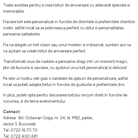
Toate acestea pentru a crea torturi de aniversare cu adevarat speciale si
memorabile.
Fiecare tort este personalizat in functie de dorintele si preferintele clientilor
nostri, astfel incat sa se potriveasca perfect cu stilul si personalitatea
persoanei sarbatorite.
Fie ca alegeti un tort clasic sau unul modern si indraznet, suntem aici sa
va ajutam sa creati tortul de aniversare perfect.
Transformati ziua de nastere a persoanei dragi intr-un moment magic,
plin de bucurie si savoare, cu ajutorul unui tort personalizat si delicios!
Pe site-ul nostru veti gasi o varietate de optiuni de personalizare, astfel
incat sa puteti adapta tortul in functie de gusturile si preferintele dvs.
In plus, puteti opta pentru decorarea tortului oricum doriti in functie de
viziunea, si de tema evenimentului.
Contact:
Adresa: Bd. Octavian Goga, nr. 24, bl. M62, parter,
sector 3, Bucuresti.
Tel: 0722.16.70.70
Tel: 0722.400.481