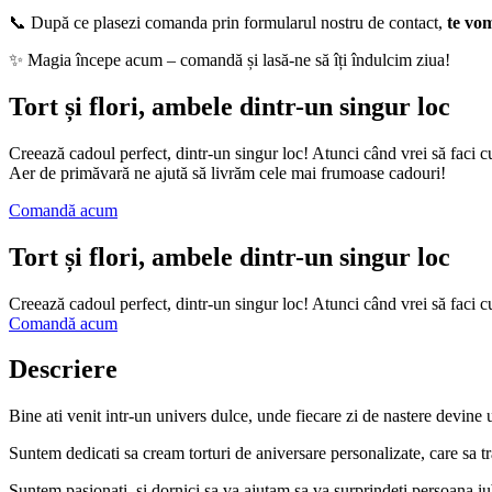
📞 După ce plasezi comanda prin formularul nostru de contact,
te vo
✨ Magia începe acum – comandă și lasă-ne să îți îndulcim ziua!
Tort și flori, ambele dintr-un singur loc
Creează cadoul perfect, dintr-un singur loc! Atunci când vrei să faci cu
Aer de primăvară ne ajută să livrăm cele mai frumoase cadouri!
Comandă acum
Tort și flori, ambele dintr-un singur loc
Creează cadoul perfect, dintr-un singur loc! Atunci când vrei să faci c
Comandă acum
Descriere
Bine ati venit intr-un univers dulce, unde fiecare zi de nastere devine
Suntem dedicati sa cream torturi de aniversare personalizate, care sa tr
Suntem pasionati, si dornici sa va ajutam sa va surprindeti persoana iub