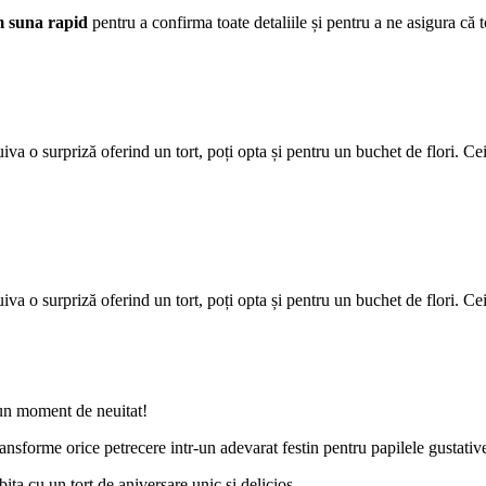
m suna rapid
pentru a confirma toate detaliile și pentru a ne asigura că t
iva o surpriză oferind un tort, poți opta și pentru un buchet de flori. Cei
uiva o surpriză oferind un tort, poți opta și pentru un buchet de flori. 
 un moment de neuitat!
ansforme orice petrecere intr-un adevarat festin pentru papilele gustativ
ita cu un tort de aniversare unic si delicios.