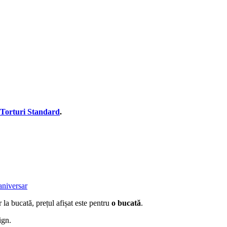
Torturi Standard
.
 aniversar
 la bucată, prețul afișat este pentru
o bucată
.
ign.