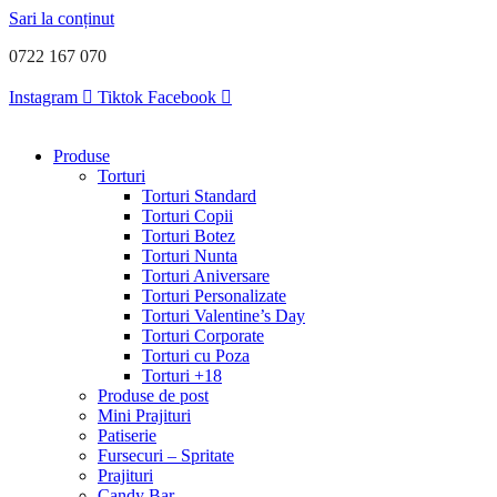
Sari la conținut
0722 167 070
Instagram
Tiktok
Facebook
Produse
Torturi
Torturi Standard
Torturi Copii
Torturi Botez
Torturi Nunta
Torturi Aniversare
Torturi Personalizate
Torturi Valentine’s Day
Torturi Corporate
Torturi cu Poza
Torturi +18
Produse de post
Mini Prajituri
Patiserie
Fursecuri – Spritate
Prajituri
Candy Bar