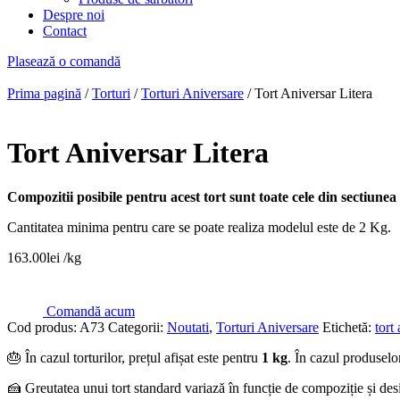
Despre noi
Contact
Plasează o comandă
Prima pagină
/
Torturi
/
Torturi Aniversare
/ Tort Aniversar Litera
Tort Aniversar Litera
Compozitii posibile pentru acest tort sunt toate cele din sectiunea
Cantitatea minima pentru care se poate realiza modelul este de 2 Kg.
163.00
lei
/kg
Comandă acum
Cod produs:
A73
Categorii:
Noutati
,
Torturi Aniversare
Etichetă:
tort
🎂 În cazul torturilor, prețul afișat este pentru
1 kg
. În cazul produselor
🍰 Greutatea unui tort standard variază în funcție de compoziție și des