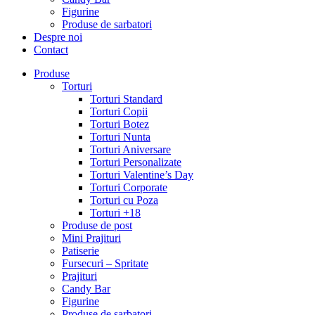
Figurine
Produse de sarbatori
Despre noi
Contact
Produse
Torturi
Torturi Standard
Torturi Copii
Torturi Botez
Torturi Nunta
Torturi Aniversare
Torturi Personalizate
Torturi Valentine’s Day
Torturi Corporate
Torturi cu Poza
Torturi +18
Produse de post
Mini Prajituri
Patiserie
Fursecuri – Spritate
Prajituri
Candy Bar
Figurine
Produse de sarbatori