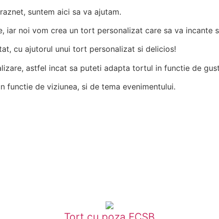
draznet, suntem aici sa va ajutam.
e, iar noi vom crea un tort personalizat care sa va incante s
, cu ajutorul unui tort personalizat si delicios!
izare, astfel incat sa puteti adapta tortul in functie de gustu
in functie de viziunea, si de tema evenimentului.
Tort cu poza FCSB