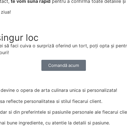
tact,
te vom suna rapid
pentru a confirma toate detaliile și
 ziua!
singur loc
 să faci cuiva o surpriză oferind un tort, poți opta și pentr
ouri!
Comandă acum
rt devine o opera de arta culinara unica si personalizata!
reflecte personalitatea si stilul fiecarui client.
ar si din preferintele si pasiunile personale ale fiecarui clie
i bune ingrediente, cu atentie la detalii si pasiune.