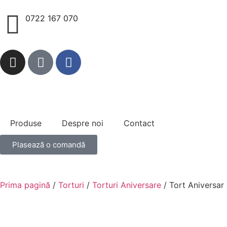
0722 167 070
Produse
Despre noi
Contact
Plasează o comandă
Prima pagină
/
Torturi
/
Torturi Aniversare
/ Tort Aniversar 