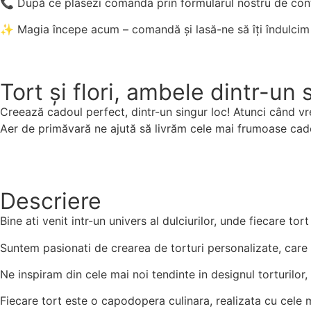
📞 După ce plasezi comanda prin formularul nostru de con
✨ Magia începe acum – comandă și lasă-ne să îți îndulcim
Tort și flori, ambele dintr-un 
Creează cadoul perfect, dintr-un singur loc! Atunci când vrei
Aer de primăvară ne ajută să livrăm cele mai frumoase cad
Descriere
Bine ati venit intr-un univers al dulciurilor, unde fiecare to
Suntem pasionati de crearea de torturi personalizate, care sa 
Ne inspiram din cele mai noi tendinte in designul torturilor, d
Fiecare tort este o capodopera culinara, realizata cu cele ma