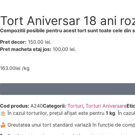
Tort Aniversar 18 ani ro
Compozitii posibile pentru acest tort sunt toate cele din
Pret decor:
150.00 lei.
Pret macheta etaj jos:
100.00 lei.
163.00
lei
/kg
Cod produs:
A240
Categorii:
Torturi
,
Torturi Aniversare
Eti
🎂 În cazul torturilor, prețul afișat este pentru
1 kg
. În cazu
🍰 Greutatea unui tort standard variază în funcție de compo