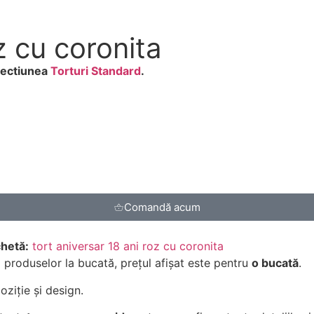
z cu coronita
 sectiunea
Torturi Standard
.
Comandă acum
chetă:
tort aniversar 18 ani roz cu coronita
l produselor la bucată, prețul afișat este pentru
o bucată
.
ziție și design.