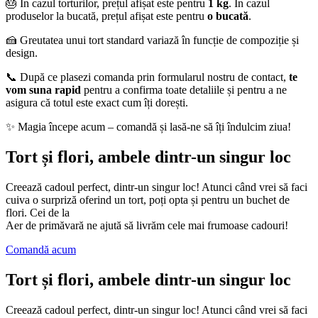
🎂 În cazul torturilor, prețul afișat este pentru
1 kg
. În cazul
produselor la bucată, prețul afișat este pentru
o bucată
.
🍰 Greutatea unui tort standard variază în funcție de compoziție și
design.
📞 După ce plasezi comanda prin formularul nostru de contact,
te
vom suna rapid
pentru a confirma toate detaliile și pentru a ne
asigura că totul este exact cum îți dorești.
✨ Magia începe acum – comandă și lasă-ne să îți îndulcim ziua!
Tort și flori, ambele dintr-un singur loc
Creează cadoul perfect, dintr-un singur loc! Atunci când vrei să faci
cuiva o surpriză oferind un tort, poți opta și pentru un buchet de
flori. Cei de la
Aer de primăvară ne ajută să livrăm cele mai frumoase cadouri!
Comandă acum
Tort și flori, ambele dintr-un singur loc
Creează cadoul perfect, dintr-un singur loc! Atunci când vrei să faci