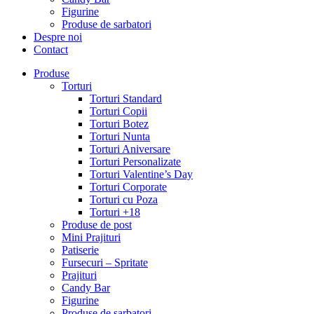
Figurine
Produse de sarbatori
Despre noi
Contact
Produse
Torturi
Torturi Standard
Torturi Copii
Torturi Botez
Torturi Nunta
Torturi Aniversare
Torturi Personalizate
Torturi Valentine’s Day
Torturi Corporate
Torturi cu Poza
Torturi +18
Produse de post
Mini Prajituri
Patiserie
Fursecuri – Spritate
Prajituri
Candy Bar
Figurine
Produse de sarbatori