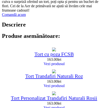
cuiva o surpriză oferind un tort, poți opta și pentru un buchet de
flori. Cei de la Aer de primăvară ne ajută să livrăm cele mai
frumoase cadouri!
Comandă acum
Descriere
Produse asemănătoare:
Tort cu poza FCSB
163.00
lei
Vezi produsul
Tort Trandafiri Naturali Roz
163.00
lei
Vezi produsul
Tort Personalizat Trandafiri Naturali Rosii
163.00
lei
Vezi produsul