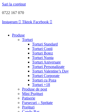
Sari la conținut
0722 167 070
Instagram
Tiktok
Facebook
Produse
Torturi
Torturi Standard
Torturi Copii
Torturi Botez
Torturi Nunta
Torturi Aniversare
Torturi Personalizate
Torturi Valentine’s Day
Torturi Corporate
Torturi cu Poza
Torturi +18
Produse de post
Mini Prajituri
Patiserie
Fursecuri – Spritate
Prajituri
Candy Bar