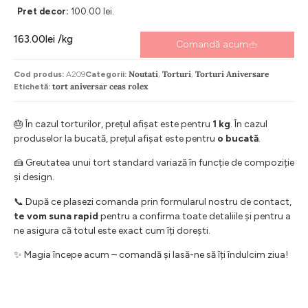
Pret decor:
100.00 lei.
163.00
lei
/kg
Comandă acum
Noutati
Torturi
Torturi Aniversare
Cod produs:
A209
Categorii:
,
,
tort aniversar ceas rolex
Etichetă:
🎂 În cazul torturilor, prețul afișat este pentru
1 kg
. În cazul
produselor la bucată, prețul afișat este pentru
o bucată
.
🍰 Greutatea unui tort standard variază în funcție de compoziție
și design.
📞 După ce plasezi comanda prin formularul nostru de contact,
te vom suna rapid
pentru a confirma toate detaliile și pentru a
ne asigura că totul este exact cum îți dorești.
✨ Magia începe acum – comandă și lasă-ne să îți îndulcim ziua!