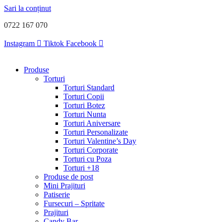
Sari la conținut
0722 167 070
Instagram
Tiktok
Facebook
Produse
Torturi
Torturi Standard
Torturi Copii
Torturi Botez
Torturi Nunta
Torturi Aniversare
Torturi Personalizate
Torturi Valentine’s Day
Torturi Corporate
Torturi cu Poza
Torturi +18
Produse de post
Mini Prajituri
Patiserie
Fursecuri – Spritate
Prajituri
Candy Bar