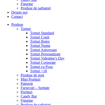
Figurine
Produse de sarbatori
Despre noi
Contact
Produse
Torturi
Torturi Standard
Torturi Copii
Torturi Botez
Torturi Nunta
Torturi Aniversare
Torturi Personalizate
Torturi Valentine’s Day
Torturi Corporate
Torturi cu Poza
Torturi +18
Produse de post
Mini Prajituri
Patiserie
Fursecuri – Spritate
Prajituri
Candy Bar
Figurine
Produse de sarbatori