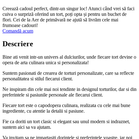
Creează cadoul perfect, dintr-un singur loc! Atunci când vrei să faci
cuiva o surpriză oferind un tort, poți opta și pentru un buchet de
flori. Cei de la Aer de primăvară ne ajută să livrăm cele mai
frumoase cadouri!
Comandă acum
Descriere
Bine ati venit intr-un univers al dulciurilor, unde fiecare tort devine o
opera de arta culinara unica si personalizata!
Suntem pasionati de crearea de torturi personalizate, care sa reflecte
personalitatea si stilul fiecarui client.
Ne inspiram din cele mai noi tendinte in designul torturilor, dar si din
preferintele si pasiunile personale ale fiecarui client.
Fiecare tort este o capodopera culinara, realizata cu cele mai bune
ingrediente, cu atentie la detalii si pasiune.
Fie ca doriti un tort clasic si elegant sau unul modern si indraznet,
suntem aici sa va ajutam.
Va invitam sa ne impartasiti dorintele si preferintele voastre, iar noi