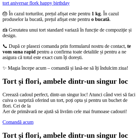
tort aniversar flork happy birthday
🎂 În cazul torturilor, prețul afișat este pentru
1 kg
. În cazul
produselor la bucată, prețul afișat este pentru
o bucată
.
🍰 Greutatea unui tort standard variază în funcție de compoziție și
design.
📞 După ce plasezi comanda prin formularul nostru de contact,
te
vom suna rapid
pentru a confirma toate detaliile și pentru a ne
asigura că totul este exact cum îți dorești.
✨ Magia începe acum – comandă și lasă-ne să îți îndulcim ziua!
Tort și flori, ambele dintr-un singur loc
Creează cadoul perfect, dintr-un singur loc! Atunci când vrei să faci
cuiva o surpriză oferind un tort, poți opta și pentru un buchet de
flori. Cei de la
Aer de primăvară ne ajută să livrăm cele mai frumoase cadouri!
Comandă acum
Tort și flori, ambele dintr-un singur loc