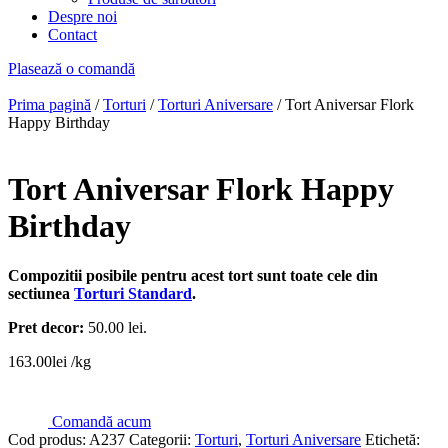
Despre noi
Contact
Plasează o comandă
Prima pagină
/
Torturi
/
Torturi Aniversare
/ Tort Aniversar Flork
Happy Birthday
Tort Aniversar Flork Happy
Birthday
Compozitii posibile pentru acest tort sunt toate cele din
sectiunea
Torturi Standard
.
Pret decor:
50.00 lei.
163.00
lei
/kg
Comandă acum
Cod produs:
A237
Categorii:
Torturi
,
Torturi Aniversare
Etichetă: