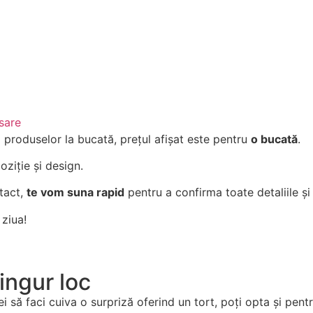
Comandă acum
sare
l produselor la bucată, prețul afișat este pentru
o bucată
.
ziție și design.
tact,
te vom suna rapid
pentru a confirma toate detaliile și
 ziua!
singur loc
 să faci cuiva o surpriză oferind un tort, poți opta și pentr