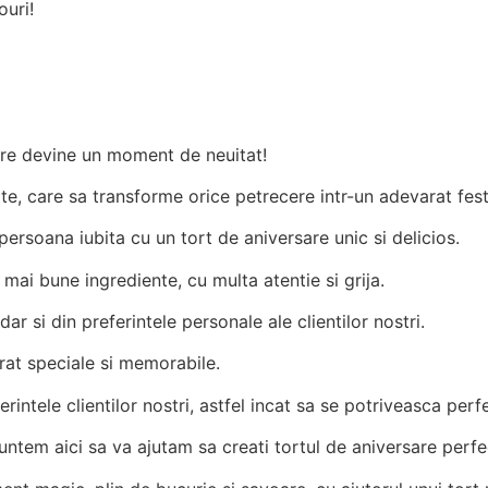
ouri!
Comandă acum
tere devine un moment de neuitat!
e, care sa transforme orice petrecere intr-un adevarat fest
persoana iubita cu un tort de aniversare unic si delicios.
 mai bune ingrediente, cu multa atentie si grija.
ar si din preferintele personale ale clientilor nostri.
rat speciale si memorabile.
erintele clientilor nostri, astfel incat sa se potriveasca perf
suntem aici sa va ajutam sa creati tortul de aniversare perfe