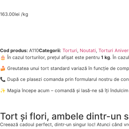
163.00
lei
/kg
Cod produs:
A110
Categorii:
Torturi
,
Noutati
,
Torturi Aniver
🎂 În cazul torturilor, prețul afișat este pentru
1 kg
. În cazu
🍰 Greutatea unui tort standard variază în funcție de compo
📞 După ce plasezi comanda prin formularul nostru de con
✨ Magia începe acum – comandă și lasă-ne să îți îndulcim
Tort și flori, ambele dintr-un 
Creează cadoul perfect, dintr-un singur loc! Atunci când vrei