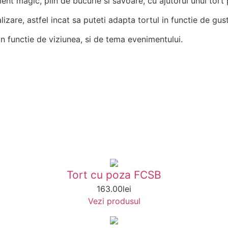
t magic, plin de bucurie si savoare, cu ajutorul unui tort p
izare, astfel incat sa puteti adapta tortul in functie de gustu
in functie de viziunea, si de tema evenimentului.
Tort cu poza FCSB
163.00
lei
Vezi produsul