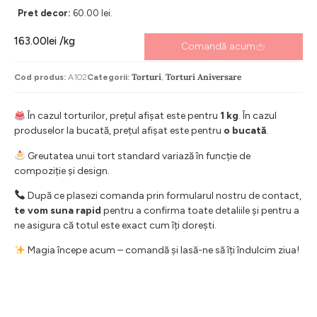
Pret decor:
60.00 lei.
163.00
lei
/kg
Comandă acum
Torturi
Torturi Aniversare
Cod produs:
A102
Categorii:
,
În cazul torturilor, prețul afișat este pentru
1 kg
. În cazul
produselor la bucată, prețul afișat este pentru
o bucată
.
Greutatea unui tort standard variază în funcție de
compoziție și design.
După ce plasezi comanda prin formularul nostru de contact,
te vom suna rapid
pentru a confirma toate detaliile și pentru a
ne asigura că totul este exact cum îți dorești.
Magia începe acum – comandă și lasă-ne să îți îndulcim ziua!