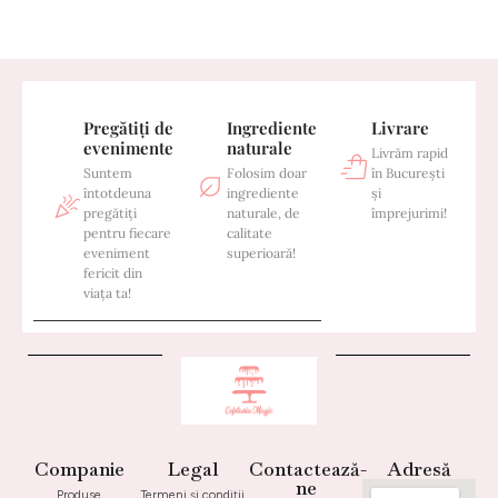
Pregătiți de
Ingrediente
Livrare
evenimente
naturale
Livrăm rapid
Suntem
Folosim doar
în București
întotdeuna
ingrediente
și
pregătiți
naturale, de
împrejurimi!
pentru fiecare
calitate
eveniment
superioară!
fericit din
viața ta!
Companie
Legal
Contactează-
Adresă
ne
Produse
Termeni și condiții