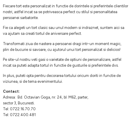
Fiecare tort este personalizat in functie de dorintele si preferintele clientilor
nostri, astfel incat sa se potriveasca perfect cu stilul si personalitatea
persoanei sarbatorite.
Fie ca alegeti un tort clasic sau unul modern si indraznet, suntem aici sa
va ajutam sa creati tortul de aniversare perfect.
Transformati ziua de nastere a persoanei dragi intr-un moment magic,
plin de bucurie si savoare, cu ajutorul unui tort personalizat si delicios!
Pe site-ul nostru veti gasi o varietate de optiuni de personalizare, astfel
incat sa puteti adapta tortul in functie de gusturile si preferintele dvs.
In plus, puteti opta pentru decorarea tortului oricum doriti in functie de
viziunea, si de tema evenimentului.
Contact:
Adresa: Bd. Octavian Goga, nr. 24, bl. M62, parter,
sector 3, Bucuresti.
Tel: 0722.16.70.70
Tel: 0722.400.481