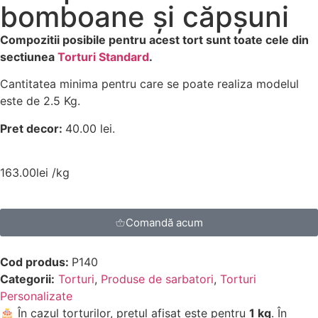
bomboane și căpșuni
Compozitii posibile pentru acest tort sunt toate cele din
sectiunea
Torturi Standard
.
Cantitatea minima pentru care se poate realiza modelul
este de 2.5 Kg.
Pret decor:
40.00 lei.
163.00
lei
/kg
Comandă acum
Cod produs:
P140
Categorii:
Torturi
,
Produse de sarbatori
,
Torturi
Personalizate
🎂 În cazul torturilor, prețul afișat este pentru
1 kg
. În