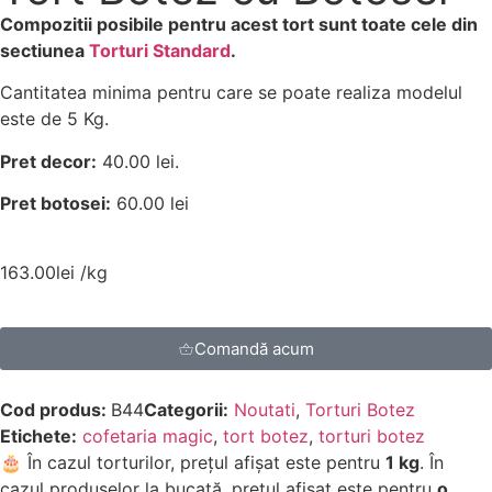
Compozitii posibile pentru acest tort sunt toate cele din
sectiunea
Torturi Standard
.
Cantitatea minima pentru care se poate realiza modelul
este de 5 Kg.
Pret decor:
40.00 lei.
Pret botosei:
60.00 lei
163.00
lei
/kg
Comandă acum
Cod produs:
B44
Categorii:
Noutati
,
Torturi Botez
Etichete:
cofetaria magic
,
tort botez
,
torturi botez
🎂 În cazul torturilor, prețul afișat este pentru
1 kg
. În
cazul produselor la bucată, prețul afișat este pentru
o