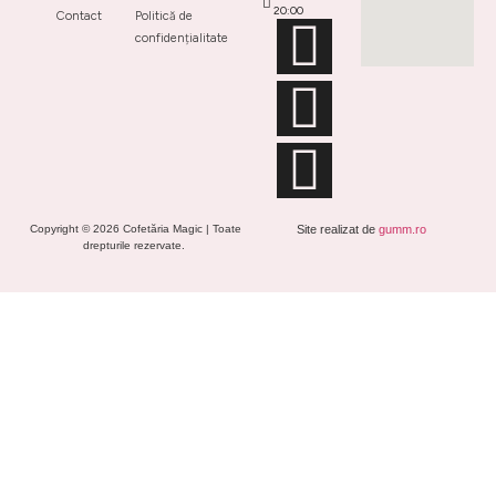
20:00
Contact
Politică de
confidențialitate
Copyright © 2026 Cofetăria Magic | Toate
Site realizat de
gumm.ro
drepturile rezervate.