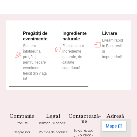
Pregătiți de
Ingrediente
Livrare
evenimente
naturale
Livrăm rapid
Suntem
Folosim doar
în București
întotdeuna
ingrediente
și
pregătiți
naturale, de
împrejurimi!
pentru fiecare
calitate
eveniment
superioară!
fericit din viața
ta!
Companie
Legal
Contactează-
Adresă
ne
Produse
Termeni și condiții
0722 167 070
Despre noi
Politică de cookies
L - D: 08:00 -