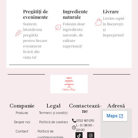
Pregătiți de
Ingrediente
Livrare
evenimente
naturale
Livrăm rapid
Suntem
Folosim doar
în București
întotdeuna
ingrediente
și
pregătiți
naturale, de
împrejurimi!
pentru fiecare
calitate
eveniment
superioară!
fericit din
viața ta!
Companie
Legal
Contactează-
Adresă
ne
Produse
Termeni și condiții
0722 167 070
Despre noi
Politică de cookies
L - D: 08:00 -
20:00
Contact
Politică de
confidențialitate