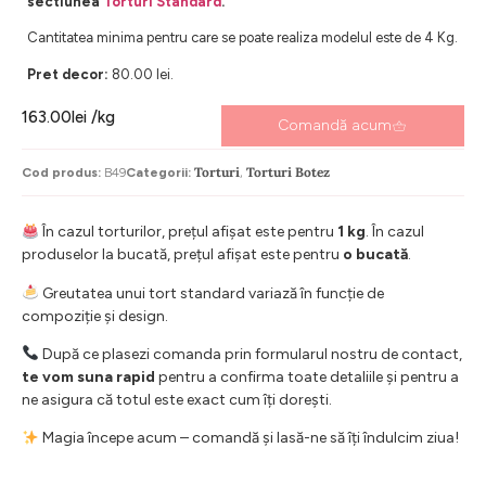
sectiunea
Torturi Standard
.
Cantitatea minima pentru care se poate realiza modelul este de 4 Kg.
Pret decor:
80.00 lei.
163.00
lei
/kg
Comandă acum
Torturi
Torturi Botez
Cod produs:
B49
Categorii:
,
În cazul torturilor, prețul afișat este pentru
1 kg
. În cazul
produselor la bucată, prețul afișat este pentru
o bucată
.
Greutatea unui tort standard variază în funcție de
compoziție și design.
După ce plasezi comanda prin formularul nostru de contact,
te vom suna rapid
pentru a confirma toate detaliile și pentru a
ne asigura că totul este exact cum îți dorești.
Magia începe acum – comandă și lasă-ne să îți îndulcim ziua!