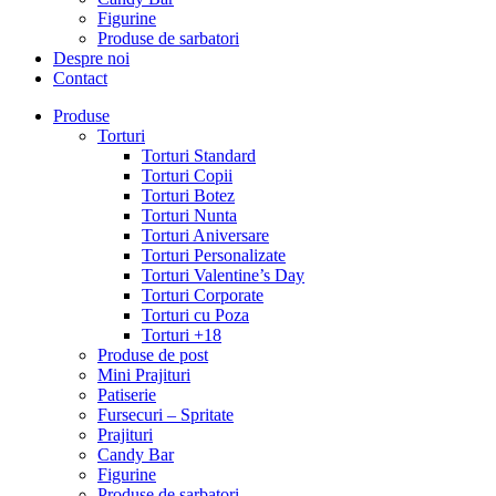
Figurine
Produse de sarbatori
Despre noi
Contact
Produse
Torturi
Torturi Standard
Torturi Copii
Torturi Botez
Torturi Nunta
Torturi Aniversare
Torturi Personalizate
Torturi Valentine’s Day
Torturi Corporate
Torturi cu Poza
Torturi +18
Produse de post
Mini Prajituri
Patiserie
Fursecuri – Spritate
Prajituri
Candy Bar
Figurine
Produse de sarbatori