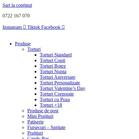
Sari la conținut
0722 167 070
Instagram
Tiktok
Facebook
Produse
Torturi
Torturi Standard
Torturi Copii
Torturi Botez
Torturi Nunta
Torturi Aniversare
Torturi Personalizate
Torturi Valentine’s Day
Torturi Corporate
Torturi cu Poza
Torturi +18
Produse de post
Mini Prajituri
Patiserie
Fursecuri – Spritate
Prajituri
Candy Bar