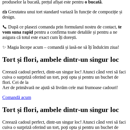
produselor la bucată, prețul afișat este pentru
o bucată
.
🍰 Greutatea unui tort standard variază în funcție de compoziție și
design.
📞 După ce plasezi comanda prin formularul nostru de contact,
te
vom suna rapid
pentru a confirma toate detaliile și pentru a ne
asigura că totul este exact cum îți dorești.
✨ Magia începe acum – comandă și lasă-ne să îți îndulcim ziua!
Tort și flori, ambele dintr-un singur loc
Creează cadoul perfect, dintr-un singur loc! Atunci când vrei să faci
cuiva o surpriză oferind un tort, poți opta și pentru un buchet de
flori. Cei de la
Aer de primăvară ne ajută să livrăm cele mai frumoase cadouri!
Comandă acum
Tort și flori, ambele dintr-un singur loc
Creează cadoul perfect, dintr-un singur loc! Atunci când vrei să faci
cuiva o surpriză oferind un tort, poți opta și pentru un buchet de