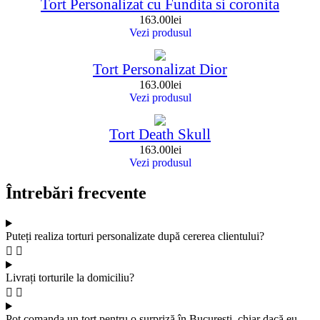
Tort Personalizat cu Fundita si coronita
163.00
lei
Vezi produsul
Tort Personalizat Dior
163.00
lei
Vezi produsul
Tort Death Skull
163.00
lei
Vezi produsul
Întrebări frecvente
Puteți realiza torturi personalizate după cererea clientului?
Livrați torturile la domiciliu?
Pot comanda un tort pentru o surpriză în București, chiar dacă eu