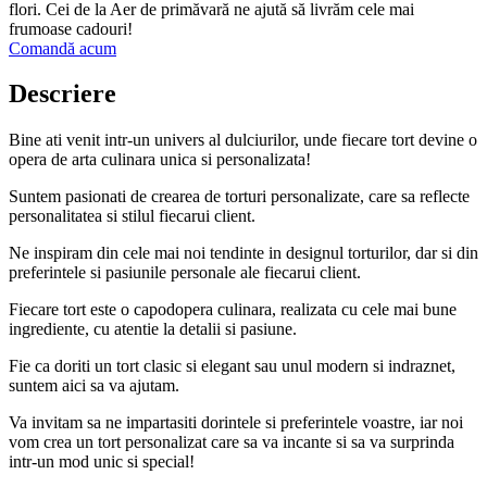
flori. Cei de la Aer de primăvară ne ajută să livrăm cele mai
frumoase cadouri!
Comandă acum
Descriere
Bine ati venit intr-un univers al dulciurilor, unde fiecare tort devine o
opera de arta culinara unica si personalizata!
Suntem pasionati de crearea de torturi personalizate, care sa reflecte
personalitatea si stilul fiecarui client.
Ne inspiram din cele mai noi tendinte in designul torturilor, dar si din
preferintele si pasiunile personale ale fiecarui client.
Fiecare tort este o capodopera culinara, realizata cu cele mai bune
ingrediente, cu atentie la detalii si pasiune.
Fie ca doriti un tort clasic si elegant sau unul modern si indraznet,
suntem aici sa va ajutam.
Va invitam sa ne impartasiti dorintele si preferintele voastre, iar noi
vom crea un tort personalizat care sa va incante si sa va surprinda
intr-un mod unic si special!