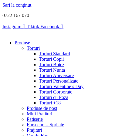
Sari la conținut
0722 167 070
Instagram
Tiktok
Facebook
Produse
Torturi
Torturi Standard
Torturi Copii
Torturi Botez
Torturi Nunta
Torturi Aniversare
Torturi Personalizate
Torturi Valentine’s Day
Torturi Corporate
Torturi cu Poza
Torturi +18
Produse de post
Mini Prajituri
Patiserie
Fursecuri – Spritate
Prajituri
Candy Bar