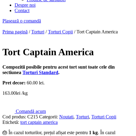
Despre noi
Contact
Plasează o comandă
Prima pagină
/
Torturi
/
Torturi Copii
/ Tort Captain America
Tort Captain America
Compozitii posibile pentru acest tort sunt toate cele din
sectiunea
Torturi Standard
.
Pret decor:
60.00 lei.
163.00
lei
/kg
Comandă acum
Cod produs:
C215
Categorii:
Noutati
,
Torturi
,
Torturi Copii
Etichetă:
tort captain america
🎂 În cazul torturilor, prețul afișat este pentru
1 kg
. În cazul