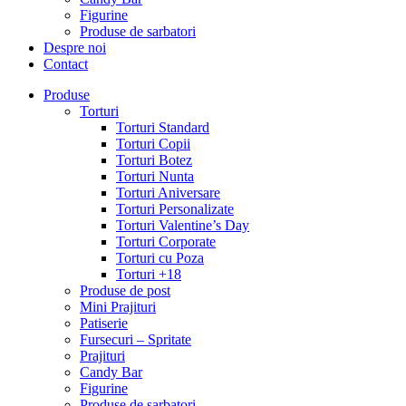
Figurine
Produse de sarbatori
Despre noi
Contact
Produse
Torturi
Torturi Standard
Torturi Copii
Torturi Botez
Torturi Nunta
Torturi Aniversare
Torturi Personalizate
Torturi Valentine’s Day
Torturi Corporate
Torturi cu Poza
Torturi +18
Produse de post
Mini Prajituri
Patiserie
Fursecuri – Spritate
Prajituri
Candy Bar
Figurine
Produse de sarbatori