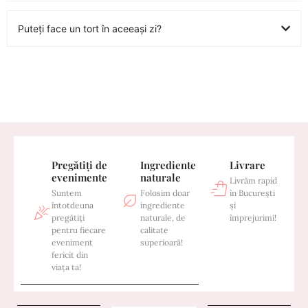
Puteți face un tort în aceeași zi?
Pregătiți de
Ingrediente
Livrare
evenimente
naturale
Livrăm rapid
Suntem
Folosim doar
în București
întotdeuna
ingrediente
și
pregătiți
naturale, de
împrejurimi!
pentru fiecare
calitate
eveniment
superioară!
fericit din
viața ta!