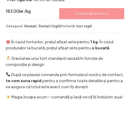
163.00
lei
/kg
Comandă acum
Noutati
Torturi Copii
tort copii
Categorii:
,
Etichetă:
În cazul torturilor, prețul afișat este pentru
1 kg
. În cazul
produselor la bucată, prețul afișat este pentru
o bucată
.
Greutatea unui tort standard variază în funcție de
compoziție și design.
După ce plasezi comanda prin formularul nostru de contact,
te vom suna rapid
pentru a confirma toate detaliile și pentru a
ne asigura că totul este exact cum îți dorești.
Magia începe acum – comandă și lasă-ne să îți îndulcim ziua!