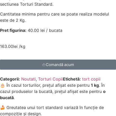
sectiunea Torturi Standard.
Cantitatea minima pentru care se poate realiza modelul
este de 2 Kg.
Pret figurina:
40.00 lei / bucata
163.00
lei
/kg
Comandă acum
Categorii:
Noutati
,
Torturi Copii
Etichetă:
tort copii
🎂 În cazul torturilor, prețul afișat este pentru
1 kg
. În
cazul produselor la bucată, prețul afișat este pentru
o
bucată
.
🍰 Greutatea unui tort standard variază în funcție de
compoziție și design.