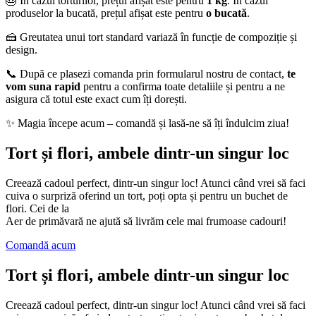
🎂 În cazul torturilor, prețul afișat este pentru
1 kg
. În cazul
produselor la bucată, prețul afișat este pentru
o bucată
.
🍰 Greutatea unui tort standard variază în funcție de compoziție și
design.
📞 După ce plasezi comanda prin formularul nostru de contact,
te
vom suna rapid
pentru a confirma toate detaliile și pentru a ne
asigura că totul este exact cum îți dorești.
✨ Magia începe acum – comandă și lasă-ne să îți îndulcim ziua!
Tort și flori, ambele dintr-un singur loc
Creează cadoul perfect, dintr-un singur loc! Atunci când vrei să faci
cuiva o surpriză oferind un tort, poți opta și pentru un buchet de
flori. Cei de la
Aer de primăvară ne ajută să livrăm cele mai frumoase cadouri!
Comandă acum
Tort și flori, ambele dintr-un singur loc
Creează cadoul perfect, dintr-un singur loc! Atunci când vrei să faci