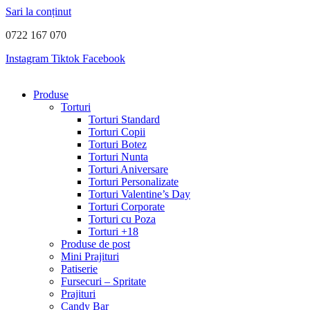
Sari la conținut
0722 167 070
Instagram
Tiktok
Facebook
Produse
Torturi
Torturi Standard
Torturi Copii
Torturi Botez
Torturi Nunta
Torturi Aniversare
Torturi Personalizate
Torturi Valentine’s Day
Torturi Corporate
Torturi cu Poza
Torturi +18
Produse de post
Mini Prajituri
Patiserie
Fursecuri – Spritate
Prajituri
Candy Bar