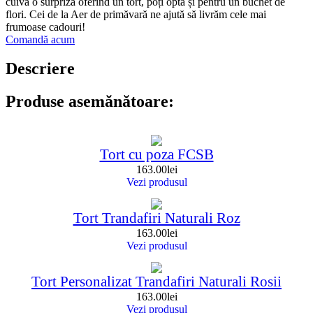
cuiva o surpriză oferind un tort, poți opta și pentru un buchet de
flori. Cei de la Aer de primăvară ne ajută să livrăm cele mai
frumoase cadouri!
Comandă acum
Descriere
Produse asemănătoare:
Tort cu poza FCSB
163.00
lei
Vezi produsul
Tort Trandafiri Naturali Roz
163.00
lei
Vezi produsul
Tort Personalizat Trandafiri Naturali Rosii
163.00
lei
Vezi produsul