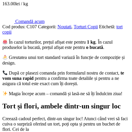
163.00
lei
/ kg
Comandă acum
Cod produs:
C107
Categorii:
Noutati
,
Torturi Copii
Etichetă:
tort
copii
În cazul torturilor, prețul afișat este pentru
1 kg
. În cazul
produselor la bucată, prețul afișat este pentru
o bucată
.
Greutatea unui tort standard variază în funcție de compoziție și
design.
După ce plasezi comanda prin formularul nostru de contact,
te
vom suna rapid
pentru a confirma toate detaliile și pentru a ne
asigura că totul este exact cum îți dorești.
Magia începe acum – comandă și lasă-ne să îți îndulcim ziua!
Tort și flori, ambele dintr-un singur loc
Creează cadoul perfect, dintr-un singur loc! Atunci când vrei să faci
cuiva o surpriză oferind un tort, poți opta și pentru un buchet de
flori. Cei de la