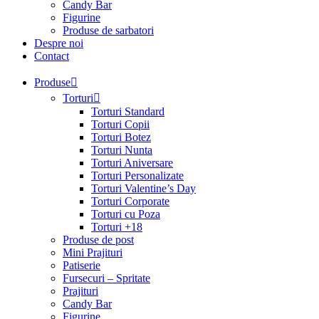
Candy Bar
Figurine
Produse de sarbatori
Despre noi
Contact
Produse
Torturi
Torturi Standard
Torturi Copii
Torturi Botez
Torturi Nunta
Torturi Aniversare
Torturi Personalizate
Torturi Valentine’s Day
Torturi Corporate
Torturi cu Poza
Torturi +18
Produse de post
Mini Prajituri
Patiserie
Fursecuri – Spritate
Prajituri
Candy Bar
Figurine