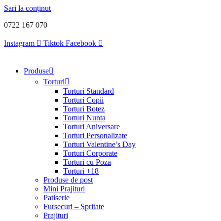
Sari la conținut
0722 167 070
Instagram
Tiktok
Facebook
Produse
Torturi
Torturi Standard
Torturi Copii
Torturi Botez
Torturi Nunta
Torturi Aniversare
Torturi Personalizate
Torturi Valentine’s Day
Torturi Corporate
Torturi cu Poza
Torturi +18
Produse de post
Mini Prajituri
Patiserie
Fursecuri – Spritate
Prajituri