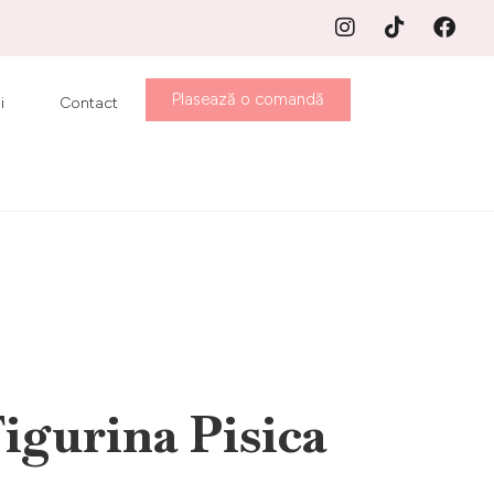
Plasează o comandă
i
Contact
igurina Pisica