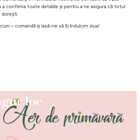
a confirma toate detaliile și pentru a ne asigura că totul
 dorești.
um – comandă și lasă-ne să îți îndulcim ziua!
ngur loc
ă