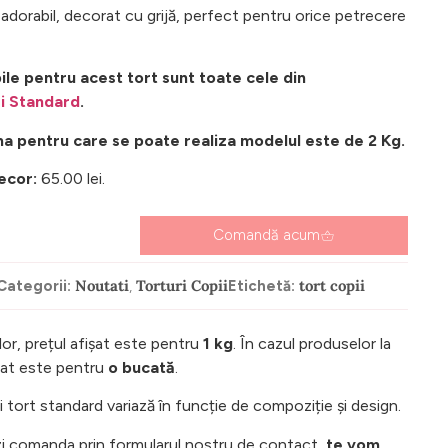
i adorabil, decorat cu grijă, perfect pentru orice petrecere
ile pentru acest tort sunt toate cele din
i Standard
.
a pentru care se poate realiza modelul este de 2 Kg.
decor:
65.00 lei.
Comandă acum
Noutati
Torturi Copii
tort copii
Categorii:
,
Etichetă:
lor, prețul afișat este pentru
1 kg
. În cazul produselor la
ișat este pentru
o bucată
.
tort standard variază în funcție de compoziție și design.
i comanda prin formularul nostru de contact,
te vom