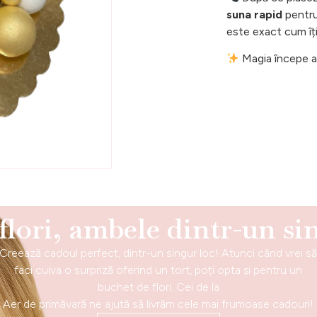
suna rapid
pentru 
este exact cum îți
Magia începe ac
 flori, ambele dintr-un si
Creează cadoul perfect, dintr-un singur loc! Atunci când vrei s
faci cuiva o surpriză oferind un tort, poți opta și pentru un
buchet de flori. Cei de la
Aer de primăvară ne ajută să livrăm cele mai frumoase cadouri!