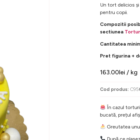
Un tort delicios ș
pentru copii.
Compozitii posib
sectiunea
Tortur
Cantitatea minim
Pret figurina + 
163.00
lei
/ kg
Cod produs:
C95
În cazul torturi
bucată, prețul af
Greutatea unui 
După ce plasez