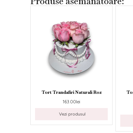
Produse asemănătoare:
Tort Trandafiri Naturali Roz
Tort Personaliza
Naturali 
163.00
lei
163.00
Vezi produsul
Vezi pro