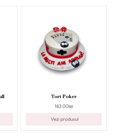
Tort Poker
Tort Pescar
163.00
lei
163.00
lei
Vezi produsul
Vezi produsul