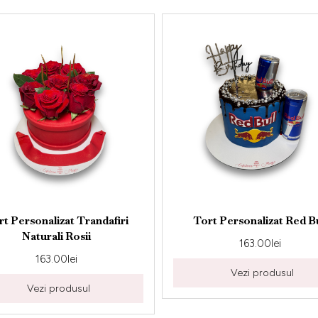
t Trandafiri
Tort Personalizat Red Bull
Rosii
163.00
lei
lei
Vezi produsul
dusul