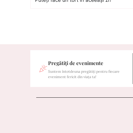
Puteți face un tort în aceeași zi?
Pregătiți de evenimente
Suntem întotdeuna pregătiți pentru fiecare
eveniment fericit din viața ta!