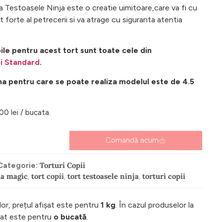
a Testoasele Ninja este o creatie uimitoare,care va fi cu
 forte al petrecerii si va atrage cu siguranta atentia
ile pentru acest tort sunt toate cele din
i Standard
.
a pentru care se poate realiza modelul este de 4.5
00 lei / bucata.
Comandă acum
Torturi Copii
Categorie:
ia magic
tort copii
tort testoasele ninja
torturi copii
,
,
,
lor, prețul afișat este pentru
1 kg
. În cazul produselor la
ișat este pentru
o bucată
.