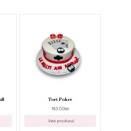
Tort Poker
Tort Pescar
163.00
lei
163.00
lei
Vezi produsul
Vezi produsul