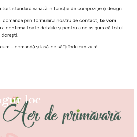
tort standard variază în funcție de compoziție și design.
i comanda prin formularul nostru de contact,
te vom
a confirma toate detaliile și pentru a ne asigura că totul
 dorești.
um – comandă și lasă-ne să îți îndulcim ziua!
ngur loc
ă