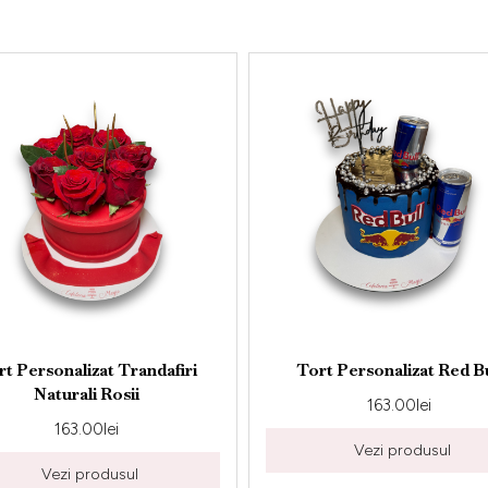
 Trandafiri
Tort Personalizat Red Bull
osii
163.00
lei
i
Vezi produsul
usul