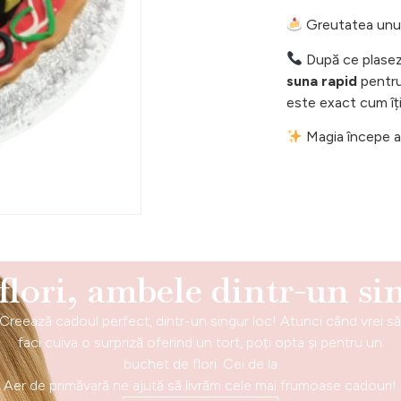
Greutatea unui 
După ce plasez
suna rapid
pentru 
este exact cum îți
Magia începe ac
 flori, ambele dintr-un si
Creează cadoul perfect, dintr-un singur loc! Atunci când vrei s
faci cuiva o surpriză oferind un tort, poți opta și pentru un
buchet de flori. Cei de la
Aer de primăvară ne ajută să livrăm cele mai frumoase cadouri!