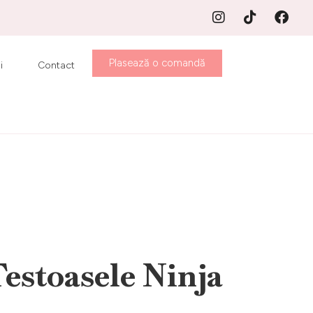
Plasează o comandă
i
Contact
estoasele Ninja