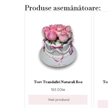
Produse asemănătoare:
Tort Trandafiri Naturali Roz
Tort Personalizat
Naturali R
163.00
lei
163.00
le
Vezi produsul
Vezi prod