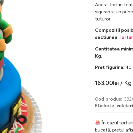
Acest tort in tem
siguranta un punct
tuturor.
Compozitii posib
sectiunea
Tortur
Cantitatea minim
Kg.
Pret figurina:
40.
163.00
lei
/ Kg
Cod produs:
C32
cofetar
Etichete:
În cazul torturi
bucată, prețul af