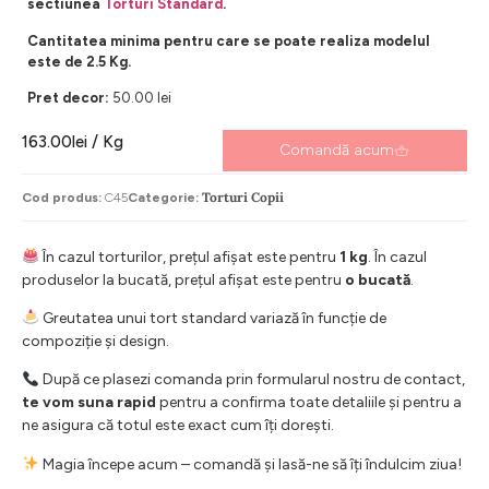
sectiunea
Torturi Standard
.
Cantitatea minima pentru care se poate realiza modelul
este de 2.5 Kg.
Pret decor:
50.00 lei
163.00
lei
/ Kg
Comandă acum
Torturi Copii
Cod produs:
C45
Categorie:
În cazul torturilor, prețul afișat este pentru
1 kg
. În cazul
produselor la bucată, prețul afișat este pentru
o bucată
.
Greutatea unui tort standard variază în funcție de
compoziție și design.
După ce plasezi comanda prin formularul nostru de contact,
te vom suna rapid
pentru a confirma toate detaliile și pentru a
ne asigura că totul este exact cum îți dorești.
Magia începe acum – comandă și lasă-ne să îți îndulcim ziua!