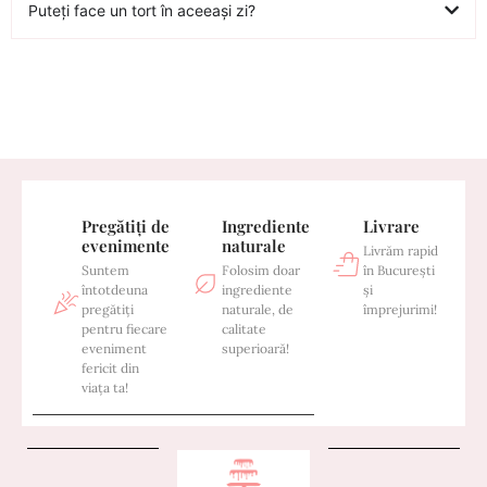
Puteți face un tort în aceeași zi?
Pregătiți de
Ingrediente
Livrare
evenimente
naturale
Livrăm rapid
Suntem
Folosim doar
în București
întotdeuna
ingrediente
și
pregătiți
naturale, de
împrejurimi!
pentru fiecare
calitate
eveniment
superioară!
fericit din
viața ta!