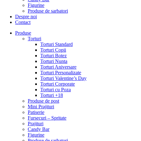
Figurine
Produse de sarbatori
Despre noi
Contact
Produse
Torturi
Torturi Standard
Torturi Copii
Torturi Botez
Torturi Nunta
Torturi Aniversare
Torturi Personalizate
Torturi Valentine’s Day
Torturi Corporate
Torturi cu Poza
Torturi +18
Produse de post
Mini Prajituri
Patiserie
Fursecuri – Spritate
Prajituri
Candy Bar
Figurine
Produse de sarbatori