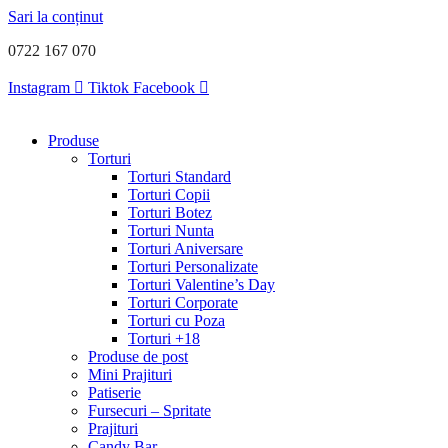
Sari la conținut
0722 167 070
Instagram
Tiktok
Facebook
Produse
Torturi
Torturi Standard
Torturi Copii
Torturi Botez
Torturi Nunta
Torturi Aniversare
Torturi Personalizate
Torturi Valentine’s Day
Torturi Corporate
Torturi cu Poza
Torturi +18
Produse de post
Mini Prajituri
Patiserie
Fursecuri – Spritate
Prajituri
Candy Bar