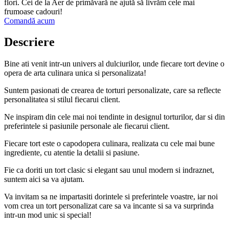
flori. Cei de la Aer de primăvară ne ajută să livrăm cele mai
frumoase cadouri!
Comandă acum
Descriere
Bine ati venit intr-un univers al dulciurilor, unde fiecare tort devine o
opera de arta culinara unica si personalizata!
Suntem pasionati de crearea de torturi personalizate, care sa reflecte
personalitatea si stilul fiecarui client.
Ne inspiram din cele mai noi tendinte in designul torturilor, dar si din
preferintele si pasiunile personale ale fiecarui client.
Fiecare tort este o capodopera culinara, realizata cu cele mai bune
ingrediente, cu atentie la detalii si pasiune.
Fie ca doriti un tort clasic si elegant sau unul modern si indraznet,
suntem aici sa va ajutam.
Va invitam sa ne impartasiti dorintele si preferintele voastre, iar noi
vom crea un tort personalizat care sa va incante si sa va surprinda
intr-un mod unic si special!