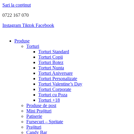
Sari la conținut
0722 167 070
Instagram
Tiktok
Facebook
Produse
Torturi
Torturi Standard
Torturi Copii
Torturi Botez
Torturi Nunta
Torturi Aniversare
Torturi Personalizate
Torturi Valentine’s Day
Torturi Corporate
Torturi cu Poza
Torturi +18
Produse de post
Mini Prajituri
Patiserie
Fursecuri – Spritate
Prajituri
Candy Bar