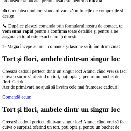
produselor la bucată, prețul afișat este pentru
o bucată
.
🍰 Greutatea unui tort standard variază în funcție de compoziție și
design.
📞 După ce plasezi comanda prin formularul nostru de contact,
te
vom suna rapid
pentru a confirma toate detaliile și pentru a ne
asigura că totul este exact cum îți dorești.
✨ Magia începe acum – comandă și lasă-ne să îți îndulcim ziua!
Tort și flori, ambele dintr-un singur loc
Creează cadoul perfect, dintr-un singur loc! Atunci când vrei să faci
cuiva o surpriză oferind un tort, poți opta și pentru un buchet de
flori. Cei de la
Aer de primăvară ne ajută să livrăm cele mai frumoase cadouri!
Comandă acum
Tort și flori, ambele dintr-un singur loc
Creează cadoul perfect, dintr-un singur loc! Atunci când vrei să faci
cuiva o surpriză oferind un tort, poți opta și pentru un buchet de