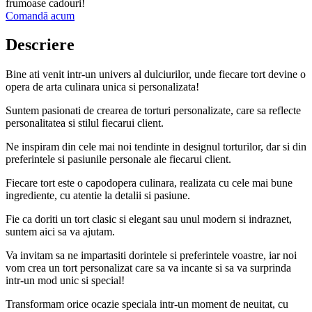
frumoase cadouri!
Comandă acum
Descriere
Bine ati venit intr-un univers al dulciurilor, unde fiecare tort devine o
opera de arta culinara unica si personalizata!
Suntem pasionati de crearea de torturi personalizate, care sa reflecte
personalitatea si stilul fiecarui client.
Ne inspiram din cele mai noi tendinte in designul torturilor, dar si din
preferintele si pasiunile personale ale fiecarui client.
Fiecare tort este o capodopera culinara, realizata cu cele mai bune
ingrediente, cu atentie la detalii si pasiune.
Fie ca doriti un tort clasic si elegant sau unul modern si indraznet,
suntem aici sa va ajutam.
Va invitam sa ne impartasiti dorintele si preferintele voastre, iar noi
vom crea un tort personalizat care sa va incante si sa va surprinda
intr-un mod unic si special!
Transformam orice ocazie speciala intr-un moment de neuitat, cu