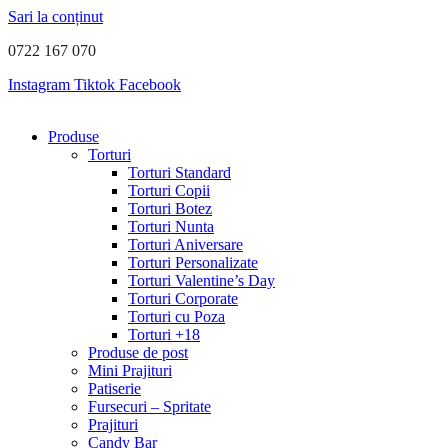
Sari la conținut
0722 167 070
Instagram
Tiktok
Facebook
Produse
Torturi
Torturi Standard
Torturi Copii
Torturi Botez
Torturi Nunta
Torturi Aniversare
Torturi Personalizate
Torturi Valentine’s Day
Torturi Corporate
Torturi cu Poza
Torturi +18
Produse de post
Mini Prajituri
Patiserie
Fursecuri – Spritate
Prajituri
Candy Bar