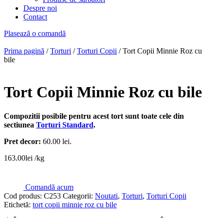
Despre noi
Contact
Plasează o comandă
Prima pagină
/
Torturi
/
Torturi Copii
/ Tort Copii Minnie Roz cu
bile
Tort Copii Minnie Roz cu bile
Compozitii posibile pentru acest tort sunt toate cele din
sectiunea
Torturi Standard
.
Pret decor:
60.00 lei.
163.00
lei
/kg
Comandă acum
Cod produs:
C253
Categorii:
Noutati
,
Torturi
,
Torturi Copii
Etichetă:
tort copii minnie roz cu bile