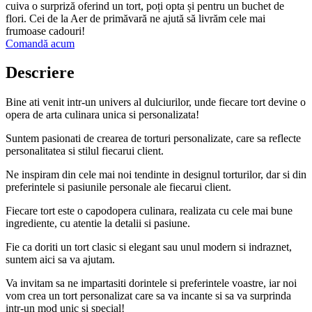
cuiva o surpriză oferind un tort, poți opta și pentru un buchet de
flori. Cei de la Aer de primăvară ne ajută să livrăm cele mai
frumoase cadouri!
Comandă acum
Descriere
Bine ati venit intr-un univers al dulciurilor, unde fiecare tort devine o
opera de arta culinara unica si personalizata!
Suntem pasionati de crearea de torturi personalizate, care sa reflecte
personalitatea si stilul fiecarui client.
Ne inspiram din cele mai noi tendinte in designul torturilor, dar si din
preferintele si pasiunile personale ale fiecarui client.
Fiecare tort este o capodopera culinara, realizata cu cele mai bune
ingrediente, cu atentie la detalii si pasiune.
Fie ca doriti un tort clasic si elegant sau unul modern si indraznet,
suntem aici sa va ajutam.
Va invitam sa ne impartasiti dorintele si preferintele voastre, iar noi
vom crea un tort personalizat care sa va incante si sa va surprinda
intr-un mod unic si special!