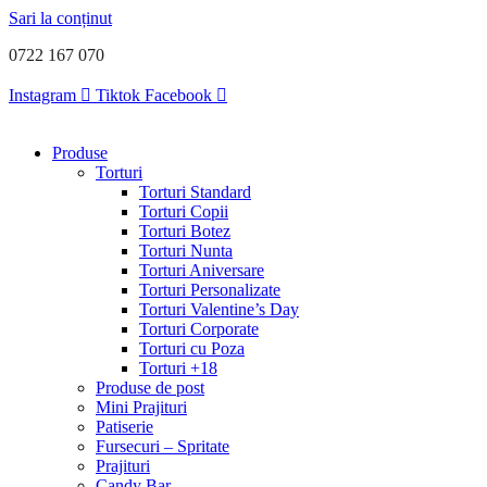
Sari la conținut
0722 167 070
Instagram
Tiktok
Facebook
Produse
Torturi
Torturi Standard
Torturi Copii
Torturi Botez
Torturi Nunta
Torturi Aniversare
Torturi Personalizate
Torturi Valentine’s Day
Torturi Corporate
Torturi cu Poza
Torturi +18
Produse de post
Mini Prajituri
Patiserie
Fursecuri – Spritate
Prajituri
Candy Bar