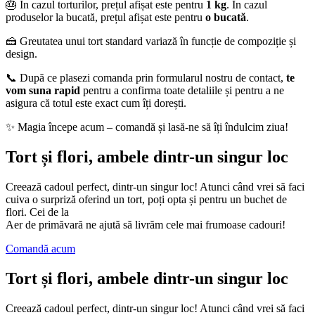
🎂 În cazul torturilor, prețul afișat este pentru
1 kg
. În cazul
produselor la bucată, prețul afișat este pentru
o bucată
.
🍰 Greutatea unui tort standard variază în funcție de compoziție și
design.
📞 După ce plasezi comanda prin formularul nostru de contact,
te
vom suna rapid
pentru a confirma toate detaliile și pentru a ne
asigura că totul este exact cum îți dorești.
✨ Magia începe acum – comandă și lasă-ne să îți îndulcim ziua!
Tort și flori, ambele dintr-un singur loc
Creează cadoul perfect, dintr-un singur loc! Atunci când vrei să faci
cuiva o surpriză oferind un tort, poți opta și pentru un buchet de
flori. Cei de la
Aer de primăvară ne ajută să livrăm cele mai frumoase cadouri!
Comandă acum
Tort și flori, ambele dintr-un singur loc
Creează cadoul perfect, dintr-un singur loc! Atunci când vrei să faci