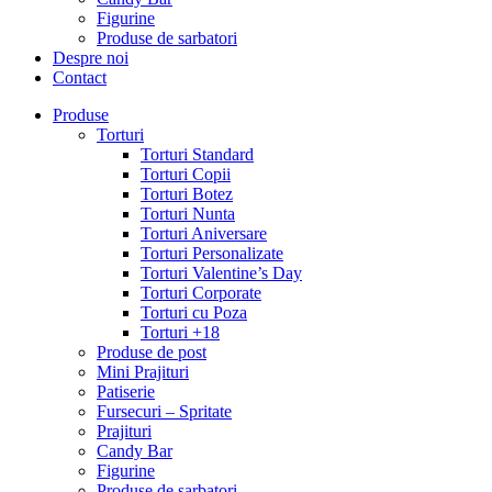
Figurine
Produse de sarbatori
Despre noi
Contact
Produse
Torturi
Torturi Standard
Torturi Copii
Torturi Botez
Torturi Nunta
Torturi Aniversare
Torturi Personalizate
Torturi Valentine’s Day
Torturi Corporate
Torturi cu Poza
Torturi +18
Produse de post
Mini Prajituri
Patiserie
Fursecuri – Spritate
Prajituri
Candy Bar
Figurine
Produse de sarbatori