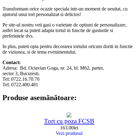
Transformam orice ocazie speciala intr-un moment de neuitat, cu
ajutorul unui tort personalizat si delicios!
Pe site-ul nostru veti gasi o varietate de optiuni de personalizare,
astfel incat sa puteti adapta tortul in functie de gusturile si
preferintele dvs.
In plus, puteti opta pentru decorarea tortului oricum doriti in functie
de viziunea, si de tema evenimentului.
Contact:
Adresa: Bd. Octavian Goga, nr. 24, bl. M62, parter,
sector 3, Bucuresti.
Tel: 0722.16.70.70
Tel: 0722.400.481
Produse asemănătoare:
Tort cu poza FCSB
163.00
lei
Vezi produsul