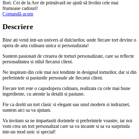
flori. Cei de la Aer de primăvară ne ajută să livrăm cele mai
frumoase cadouri!
Comandă acum
Descriere
Bine ati venit intr-un univers al dulciurilor, unde fiecare tort devine o
opera de arta culinara unica si personalizata!
Suntem pasionati de crearea de torturi personalizate, care sa reflecte
personalitatea si stilul fiecarui client.
Ne inspiram din cele mai noi tendinte in designul torturilor, dar si din
preferintele si pasiunile personale ale fiecarui client.
Fiecare tort este o capodopera culinara, realizata cu cele mai bune
ingrediente, cu atentie la detalii si pasiune.
Fie ca doriti un tort clasic si elegant sau unul modern si indraznet,
suntem aici sa va ajutam.
Va invitam sa ne impartasiti dorintele si preferintele voastre, iar noi
vom crea un tort personalizat care sa va incante si sa va surprinda
intr-un mod unic si special!