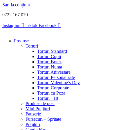
Sari la conținut
0722 167 070
Instagram
Tiktok
Facebook
Produse
Torturi
Torturi Standard
Torturi Copii
Torturi Botez
Torturi Nunta
Torturi Aniversare
Torturi Personalizate
Torturi Valentine’s Day
Torturi Corporate
Torturi cu Poza
Torturi +18
Produse de post
Mini Prajituri
Patiserie
Fursecuri – Spritate
Prajituri
Candy Bar