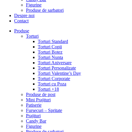
Figurine
Produse de sarbatori
Despre noi
Contact
Produse
Torturi
Torturi Standard
Torturi Copii
Torturi Botez
Torturi Nunta
Torturi Aniversare
Torturi Personalizate
Torturi Valentine’s Day
Torturi Corporate
Torturi cu Poza
Torturi +18
Produse de post
Mini Prajituri
Patiserie
Fursecuri – Spritate
Prajituri
Candy Bar
Figurine
Produse de sarbatori