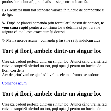
produselor la bucată, prețul afișat este pentru
o bucată
.
🍰 Greutatea unui tort standard variază în funcție de compoziție și
design.
📞 După ce plasezi comanda prin formularul nostru de contact,
te
vom suna rapid
pentru a confirma toate detaliile și pentru a ne
asigura că totul este exact cum îți dorești.
✨ Magia începe acum – comandă și lasă-ne să îți îndulcim ziua!
Tort și flori, ambele dintr-un singur loc
Creează cadoul perfect, dintr-un singur loc! Atunci când vrei să faci
cuiva o surpriză oferind un tort, poți opta și pentru un buchet de
flori. Cei de la
Aer de primăvară ne ajută să livrăm cele mai frumoase cadouri!
Comandă acum
Tort și flori, ambele dintr-un singur loc
Creează cadoul perfect, dintr-un singur loc! Atunci când vrei să faci
cuiva o surpriză oferind un tort, poți opta și pentru un buchet de