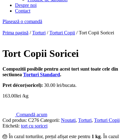
Despre noi
Contact
Plasează o comandă
Prima pagină
/
Torturi
/
Torturi Copii
/ Tort Copii Soricei
Tort Copii Soricei
Compozitii posibile pentru acest tort sunt toate cele din
sectiunea
Torturi Standard
.
Pret décor(soricel):
30.00 lei/bucata.
163.00
lei
/kg
Comandă acum
Cod produs:
C276
Categorii:
Noutati
,
Torturi
,
Torturi Copii
Etichetă:
tort cu soricei
🎂 În cazul torturilor, prețul afișat este pentru
1 kg
. În cazul