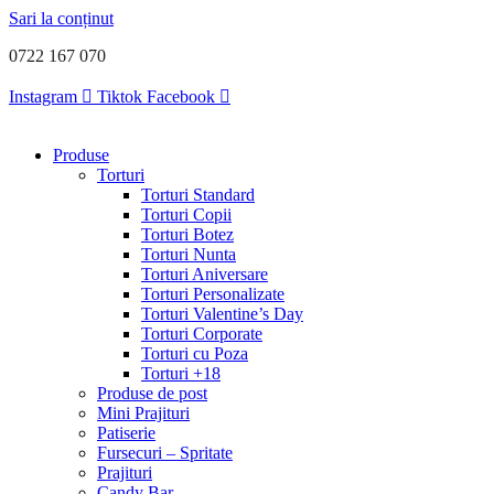
Sari la conținut
0722 167 070
Instagram
Tiktok
Facebook
Produse
Torturi
Torturi Standard
Torturi Copii
Torturi Botez
Torturi Nunta
Torturi Aniversare
Torturi Personalizate
Torturi Valentine’s Day
Torturi Corporate
Torturi cu Poza
Torturi +18
Produse de post
Mini Prajituri
Patiserie
Fursecuri – Spritate
Prajituri
Candy Bar