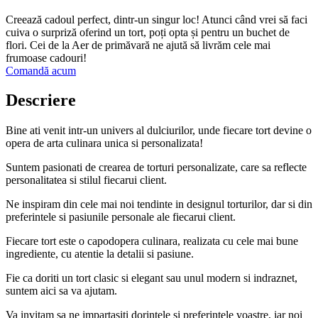
Creează cadoul perfect, dintr-un singur loc! Atunci când vrei să faci
cuiva o surpriză oferind un tort, poți opta și pentru un buchet de
flori. Cei de la Aer de primăvară ne ajută să livrăm cele mai
frumoase cadouri!
Comandă acum
Descriere
Bine ati venit intr-un univers al dulciurilor, unde fiecare tort devine o
opera de arta culinara unica si personalizata!
Suntem pasionati de crearea de torturi personalizate, care sa reflecte
personalitatea si stilul fiecarui client.
Ne inspiram din cele mai noi tendinte in designul torturilor, dar si din
preferintele si pasiunile personale ale fiecarui client.
Fiecare tort este o capodopera culinara, realizata cu cele mai bune
ingrediente, cu atentie la detalii si pasiune.
Fie ca doriti un tort clasic si elegant sau unul modern si indraznet,
suntem aici sa va ajutam.
Va invitam sa ne impartasiti dorintele si preferintele voastre, iar noi