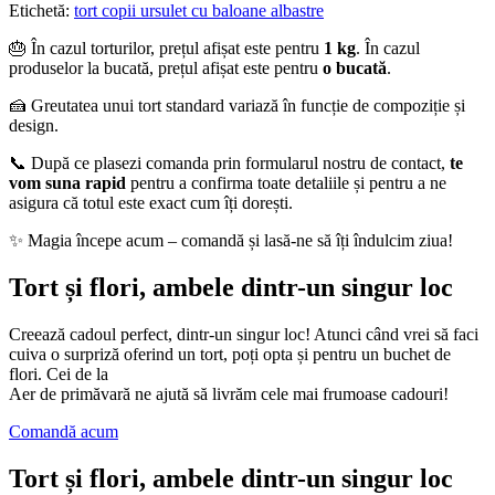
Etichetă:
tort copii ursulet cu baloane albastre
🎂 În cazul torturilor, prețul afișat este pentru
1 kg
. În cazul
produselor la bucată, prețul afișat este pentru
o bucată
.
🍰 Greutatea unui tort standard variază în funcție de compoziție și
design.
📞 După ce plasezi comanda prin formularul nostru de contact,
te
vom suna rapid
pentru a confirma toate detaliile și pentru a ne
asigura că totul este exact cum îți dorești.
✨ Magia începe acum – comandă și lasă-ne să îți îndulcim ziua!
Tort și flori, ambele dintr-un singur loc
Creează cadoul perfect, dintr-un singur loc! Atunci când vrei să faci
cuiva o surpriză oferind un tort, poți opta și pentru un buchet de
flori. Cei de la
Aer de primăvară ne ajută să livrăm cele mai frumoase cadouri!
Comandă acum
Tort și flori, ambele dintr-un singur loc