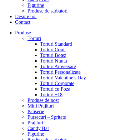
Figurine
Produse de sarbatori
Despre noi
Contact
Produse
Torturi
Torturi Standard
Torturi Copii
Torturi Botez
Torturi Nunta
Torturi Aniversare
Torturi Personalizate
Torturi Valentine’s Day
Torturi Corporate
Torturi cu Poza
Torturi +18
Produse de post
Mini Prajituri
Patiserie
Fursecuri – Spritate
Prajituri
Candy Bar
Figurine
Produse de sarbatori