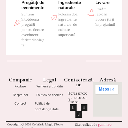
Pregătiți de
Ingrediente
Livrare
evenimente
naturale
Livrăm
Suntem
Folosim doar
rapid în
întotdeuna
ingrediente
București și
pregătiți
naturale, de
împrejurimi!
pentru fiecare
calitate
eveniment
superioară!
fericit din viața
ta!
Companie
Legal
Contactează-
Adresă
ne
Produse
Termeni și condiții
0722 167 070
Despre noi
Politică de cookies
L - D: 08:00 -
20:00
Contact
Politică de
confidențialitate
Copyright © 2026 Cofetăria Magic | Toate
Site realizat de
gumm.ro