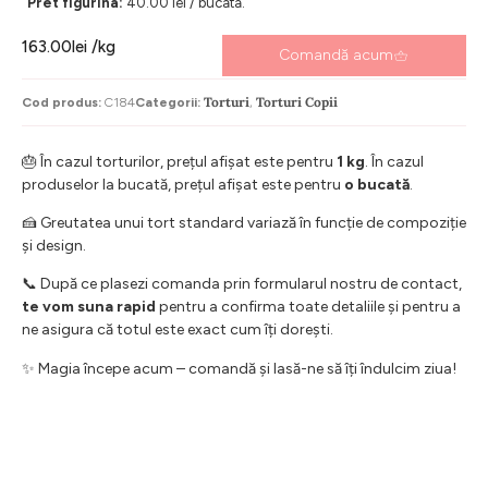
Pret figurina:
40.00 lei / bucata.
163.00
lei
/kg
Comandă acum
Torturi
Torturi Copii
Cod produs:
C184
Categorii:
,
🎂 În cazul torturilor, prețul afișat este pentru
1 kg
. În cazul
produselor la bucată, prețul afișat este pentru
o bucată
.
🍰 Greutatea unui tort standard variază în funcție de compoziție
și design.
📞 După ce plasezi comanda prin formularul nostru de contact,
te vom suna rapid
pentru a confirma toate detaliile și pentru a
ne asigura că totul este exact cum îți dorești.
✨ Magia începe acum – comandă și lasă-ne să îți îndulcim ziua!