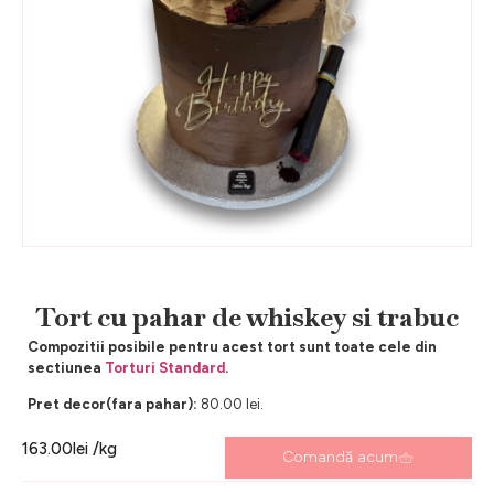
Tort cu pahar de whiskey si trabuc
Compozitii posibile pentru acest tort sunt toate cele din
sectiunea
Torturi Standard
.
Pret decor(fara pahar):
80.00 lei.
163.00
lei
/kg
Comandă acum