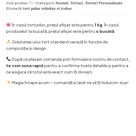
Noutati
Torturi
Torturi Personalizate
Cod produs:
P211
Categorii:
,
,
tort pahar whiskey si trabuc
Etichetă:
În cazul torturilor, prețul afișat este pentru
1 kg
. În cazul
produselor la bucată, prețul afișat este pentru
o bucată
.
Greutatea unui tort standard variază în funcție de
compoziție și design.
După ce plasezi comanda prin formularul nostru de contact,
te vom suna rapid
pentru a confirma toate detaliile și pentru a
ne asigura că totul este exact cum îți dorești.
Magia începe acum – comandă și lasă-ne să îți îndulcim ziua!