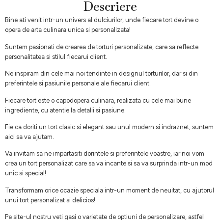
Descriere
Bine ati venit intr-un univers al dulciurilor, unde fiecare tort devine o
opera de arta culinara unica si personalizata!
Suntem pasionati de crearea de torturi personalizate, care sa reflecte
personalitatea si stilul fiecarui client.
Ne inspiram din cele mai noi tendinte in designul torturilor, dar si din
preferintele si pasiunile personale ale fiecarui client.
Fiecare tort este o capodopera culinara, realizata cu cele mai bune
ingrediente, cu atentie la detalii si pasiune.
Fie ca doriti un tort clasic si elegant sau unul modern si indraznet, suntem
aici sa va ajutam.
Va invitam sa ne impartasiti dorintele si preferintele voastre, iar noi vom
crea un tort personalizat care sa va incante si sa va surprinda intr-un mod
unic si special!
Transformam orice ocazie speciala intr-un moment de neuitat, cu ajutorul
unui tort personalizat si delicios!
Pe site-ul nostru veti gasi o varietate de optiuni de personalizare, astfel