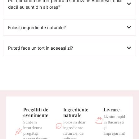
Pot comanda un tort pentru o surpriză în București, chiar
dacă eu sunt din alt oraș?
Folosiți ingrediente naturale?
Puteți face un tort în aceeași zi?
Pregătiți de
Ingrediente
Livrare
evenimente
naturale
Livrăm rapid
Suntem
Folosim doar
în București
întotdeuna
ingrediente
și
pregătiți
naturale, de
împrejurimi!
pentru fiecare
calitate