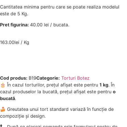
Cantitatea minima pentru care se poate realiza modelul
este de 5 Kg.
Pret figurina:
40.00 lei / bucata.
163.00
lei
/ Kg
Comandă acum
Cod produs:
B19
Categorie:
Torturi Botez
🎂 În cazul torturilor, prețul afișat este pentru
1 kg
. În
cazul produselor la bucată, prețul afișat este pentru
o
bucată
.
🍰 Greutatea unui tort standard variază în funcție de
compoziție și design.
📞 După ce plasezi comanda prin formularul nostru de