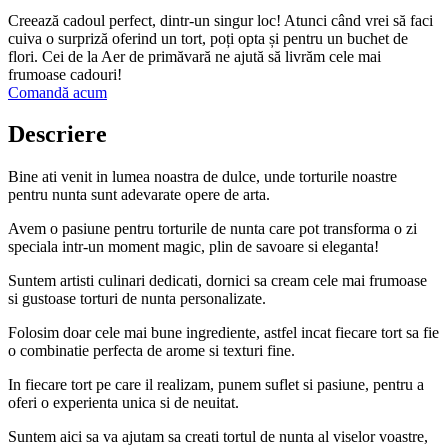
Creează cadoul perfect, dintr-un singur loc! Atunci când vrei să faci
cuiva o surpriză oferind un tort, poți opta și pentru un buchet de
flori. Cei de la Aer de primăvară ne ajută să livrăm cele mai
frumoase cadouri!
Comandă acum
Descriere
Bine ati venit in lumea noastra de dulce, unde torturile noastre
pentru nunta sunt adevarate opere de arta.
Avem o pasiune pentru torturile de nunta care pot transforma o zi
speciala intr-un moment magic, plin de savoare si eleganta!
Suntem artisti culinari dedicati, dornici sa cream cele mai frumoase
si gustoase torturi de nunta personalizate.
Folosim doar cele mai bune ingrediente, astfel incat fiecare tort sa fie
o combinatie perfecta de arome si texturi fine.
In fiecare tort pe care il realizam, punem suflet si pasiune, pentru a
oferi o experienta unica si de neuitat.
Suntem aici sa va ajutam sa creati tortul de nunta al viselor voastre,