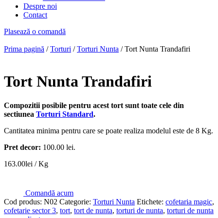
Despre noi
Contact
Plasează o comandă
Prima pagină
/
Torturi
/
Torturi Nunta
/ Tort Nunta Trandafiri
Tort Nunta Trandafiri
Compozitii posibile pentru acest tort sunt toate cele din
sectiunea
Torturi Standard
.
Cantitatea minima pentru care se poate realiza modelul este de 8 Kg.
Pret decor:
100.00 lei.
163.00
lei
/ Kg
Comandă acum
Cod produs:
N02
Categorie:
Torturi Nunta
Etichete:
cofetaria magic
,
cofetarie sector 3
,
tort
,
tort de nunta
,
torturi de nunta
,
torturi de nunta