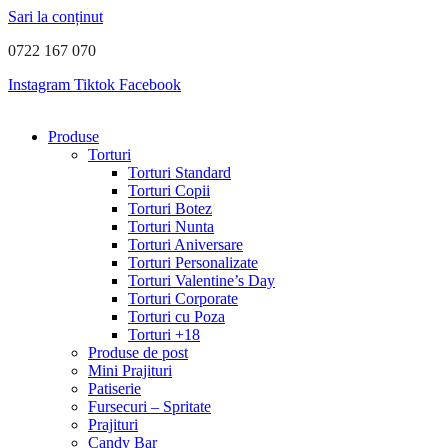
Sari la conținut
0722 167 070
Instagram
Tiktok
Facebook
Produse
Torturi
Torturi Standard
Torturi Copii
Torturi Botez
Torturi Nunta
Torturi Aniversare
Torturi Personalizate
Torturi Valentine’s Day
Torturi Corporate
Torturi cu Poza
Torturi +18
Produse de post
Mini Prajituri
Patiserie
Fursecuri – Spritate
Prajituri
Candy Bar