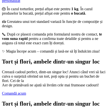
personalizat
🎂 În cazul torturilor, prețul afișat este pentru
1 kg
. În cazul
produselor la bucată, prețul afișat este pentru
o bucată
.
🍰 Greutatea unui tort standard variază în funcție de compoziție și
design.
📞 După ce plasezi comanda prin formularul nostru de contact,
te
vom suna rapid
pentru a confirma toate detaliile și pentru a ne
asigura că totul este exact cum îți dorești.
✨ Magia începe acum – comandă și lasă-ne să îți îndulcim ziua!
Tort și flori, ambele dintr-un singur loc
Creează cadoul perfect, dintr-un singur loc! Atunci când vrei să faci
cuiva o surpriză oferind un tort, poți opta și pentru un buchet de
flori. Cei de la
Aer de primăvară ne ajută să livrăm cele mai frumoase cadouri!
Comandă acum
Tort și flori, ambele dintr-un singur loc