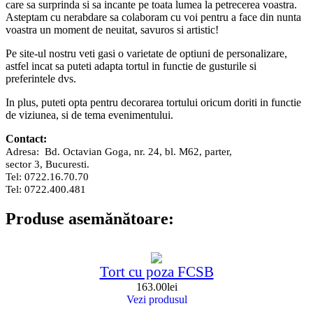
care sa surprinda si sa incante pe toata lumea la petrecerea voastra.
Asteptam cu nerabdare sa colaboram cu voi pentru a face din nunta
voastra un moment de neuitat, savuros si artistic!
Pe site-ul nostru veti gasi o varietate de optiuni de personalizare,
astfel incat sa puteti adapta tortul in functie de gusturile si
preferintele dvs.
In plus, puteti opta pentru decorarea tortului oricum doriti in functie
de viziunea, si de tema evenimentului.
Contact:
Adresa: Bd. Octavian Goga, nr. 24, bl. M62, parter,
sector 3, Bucuresti.
Tel: 0722.16.70.70
Tel: 0722.400.481
Produse asemănătoare:
Tort cu poza FCSB
163.00
lei
Vezi produsul