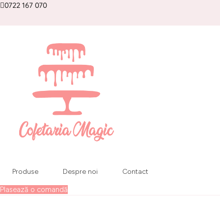
Sari
0722 167 070
la
conținut
Produse
Despre noi
Contact
Plasează o comandă