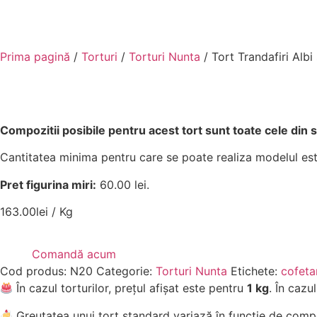
Prima pagină
/
Torturi
/
Torturi Nunta
/ Tort Trandafiri Albi 
Compozitii posibile pentru acest tort sunt toate cele din
Cantitatea minima pentru care se poate realiza modelul est
Pret figurina miri:
60.00 lei.
163.00
lei
/ Kg
Comandă acum
Cod produs:
N20
Categorie:
Torturi Nunta
Etichete:
cofeta
În cazul torturilor, prețul afișat este pentru
1 kg
. În cazu
Greutatea unui tort standard variază în funcție de compo