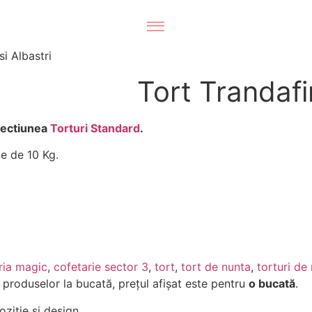
si Albastri
Tort Trandafir
 sectiunea
Torturi Standard
.
e de 10 Kg.
ria magic
,
cofetarie sector 3
,
tort
,
tort de nunta
,
torturi de
l produselor la bucată, prețul afișat este pentru
o bucată
.
ziție și design.