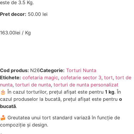
este de 3.5 Kg.
Pret decor:
50.00 lei
163.00
lei
/ Kg
Comandă acum
Cod produs:
N26
Categorie:
Torturi Nunta
Etichete:
cofetaria magic
,
cofetarie sector 3
,
tort
,
tort de
nunta
,
torturi de nunta
,
torturi de nunta personalizat
🎂 În cazul torturilor, prețul afișat este pentru
1 kg
. În
cazul produselor la bucată, prețul afișat este pentru
o
bucată
.
🍰 Greutatea unui tort standard variază în funcție de
compoziție și design.