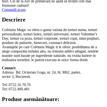
flori. Cei de la Aer de primăvară ne ajută să livrăm cele mai
frumoase cadouri!
Comandă acum
Descriere
Cofetaria Magic va ofera o gama variata de torturi nunta, torturi
personalizate, torturi botez, torturi aniversare, torturi Valentine’s
Day, torturi cu poza, torturi corporate, torturi copii, mini-prajituri,
produse de patiserie, fursecuri, cozonaci deliciosi.
Avantajele pe care Cofetaria Magic ti le ofera: posibilitatea de a
alege compozitia tortului ales, nu folosim aditivi adugati, retelete
noastre sunt bazate pe ingrediente naturale, nu exista bariere in
realizarea torurilor; le putem executa in orice forma doriti.
Contact:
Adresa
:
Bd. Octavian Goga, nr. 24, bl. M62, parter,
sector 3, Bucuresti.
Tel: 0722.16.70.70
Tel: 0722.400.481
Produse asemănătoare: