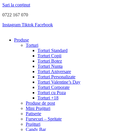
Sari la conținut
0722 167 070
Instagram
Tiktok
Facebook
Produse
Torturi
Torturi Standard
Torturi Copii
Torturi Botez
Torturi Nunta
Torturi Aniversare
Torturi Personalizate
Torturi Valentine’s Day
Torturi Corporate
Torturi cu Poza
Torturi +18
Produse de post
Mini Prajituri
Patiserie
Fursecuri – Spritate
Prajituri
Candy Bar