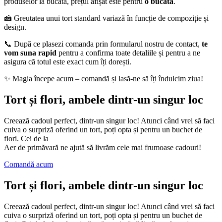
produselor la bucată, prețul afișat este pentru
o bucată
.
🍰 Greutatea unui tort standard variază în funcție de compoziție și
design.
📞 După ce plasezi comanda prin formularul nostru de contact,
te
vom suna rapid
pentru a confirma toate detaliile și pentru a ne
asigura că totul este exact cum îți dorești.
✨ Magia începe acum – comandă și lasă-ne să îți îndulcim ziua!
Tort și flori, ambele dintr-un singur loc
Creează cadoul perfect, dintr-un singur loc! Atunci când vrei să faci
cuiva o surpriză oferind un tort, poți opta și pentru un buchet de
flori. Cei de la
Aer de primăvară ne ajută să livrăm cele mai frumoase cadouri!
Comandă acum
Tort și flori, ambele dintr-un singur loc
Creează cadoul perfect, dintr-un singur loc! Atunci când vrei să faci
cuiva o surpriză oferind un tort, poți opta și pentru un buchet de