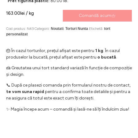
Pret figurina plastic:
80.00 lei.
163.00
lei
/ kg
Comandă acum
Cod produs:
N43
Categorii:
Noutati
,
Torturi Nunta
Etichetă:
tort
personalizat
🎂 În cazul torturilor, prețul afișat este pentru
1 kg
. În cazul
produselor la bucată, prețul afișat este pentru
o bucată
.
🍰 Greutatea unui tort standard variază în funcție de compoziție
și design.
📞 După ce plasezi comanda prin formularul nostru de contact,
te vom suna rapid
pentru a confirma toate detaliile și pentru a
ne asigura că totul este exact cum îți dorești.
✨ Magia începe acum – comandă și lasă-ne să îți îndulcim ziua!