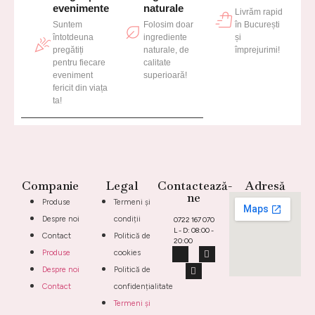
evenimente
naturale
Livrăm rapid
Suntem
Folosim doar
în București
întotdeuna
ingrediente
și
pregătiți
naturale, de
împrejurimi!
pentru fiecare
calitate
eveniment
superioară!
fericit din viața
ta!
Companie
Legal
Contactează-
Adresă
ne
Produse
Termeni și
Despre noi
condiții
0722 167 070
L - D: 08:00 -
Contact
Politică de
20:00
Produse
cookies
Despre noi
Politică de
Contact
confidențialitate
Termeni și