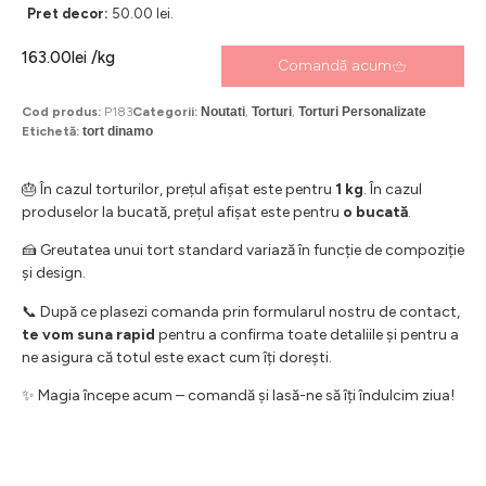
Pret decor:
50.00 lei.
163.00
lei
/kg
Comandă acum
Cod produs:
P183
Categorii:
Noutati
,
Torturi
,
Torturi Personalizate
Etichetă:
tort dinamo
🎂 În cazul torturilor, prețul afișat este pentru
1 kg
. În cazul
produselor la bucată, prețul afișat este pentru
o bucată
.
🍰 Greutatea unui tort standard variază în funcție de compoziție
și design.
📞 După ce plasezi comanda prin formularul nostru de contact,
te vom suna rapid
pentru a confirma toate detaliile și pentru a
ne asigura că totul este exact cum îți dorești.
✨ Magia începe acum – comandă și lasă-ne să îți îndulcim ziua!