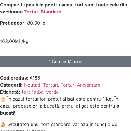
Compozitii posibile pentru acest tort sunt toate cele din
sectiunea
Torturi Standard
.
Pret decor:
80.00 lei.
163.00
lei
/kg
Comandă acum
Cod produs:
A165
Categorii:
Noutati
,
Torturi
,
Torturi Aniversare
Etichetă:
tort fotbal verde
🎂 În cazul torturilor, prețul afișat este pentru
1 kg
. În
cazul produselor la bucată, prețul afișat este pentru
o
bucată
.
🍰 Greutatea unui tort standard variază în funcție de