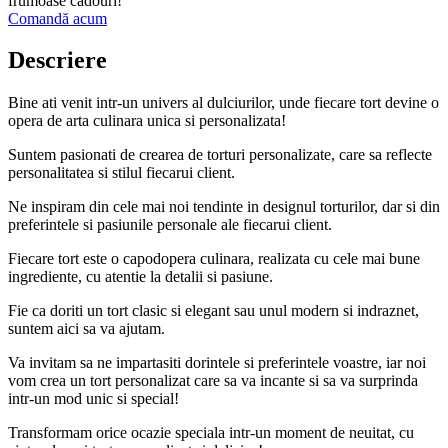
frumoase cadouri!
Comandă acum
Descriere
Bine ati venit intr-un univers al dulciurilor, unde fiecare tort devine o
opera de arta culinara unica si personalizata!
Suntem pasionati de crearea de torturi personalizate, care sa reflecte
personalitatea si stilul fiecarui client.
Ne inspiram din cele mai noi tendinte in designul torturilor, dar si din
preferintele si pasiunile personale ale fiecarui client.
Fiecare tort este o capodopera culinara, realizata cu cele mai bune
ingrediente, cu atentie la detalii si pasiune.
Fie ca doriti un tort clasic si elegant sau unul modern si indraznet,
suntem aici sa va ajutam.
Va invitam sa ne impartasiti dorintele si preferintele voastre, iar noi
vom crea un tort personalizat care sa va incante si sa va surprinda
intr-un mod unic si special!
Transformam orice ocazie speciala intr-un moment de neuitat, cu