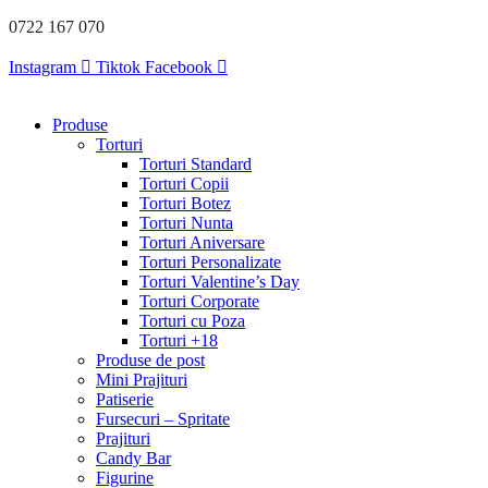
Sari
0722 167 070
la
conținut
Instagram
Tiktok
Facebook
Produse
Torturi
Torturi Standard
Torturi Copii
Torturi Botez
Torturi Nunta
Torturi Aniversare
Torturi Personalizate
Torturi Valentine’s Day
Torturi Corporate
Torturi cu Poza
Torturi +18
Produse de post
Mini Prajituri
Patiserie
Fursecuri – Spritate
Prajituri
Candy Bar
Figurine