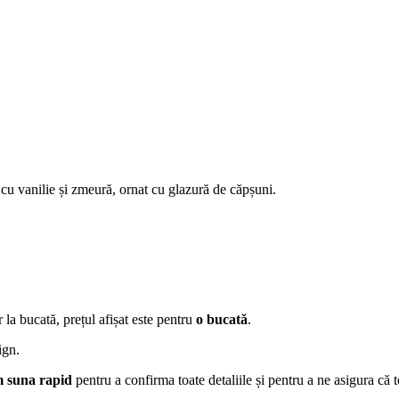
cu vanilie și zmeură, ornat cu glazură de căpșuni.
 la bucată, prețul afișat este pentru
o bucată
.
ign.
m suna rapid
pentru a confirma toate detaliile și pentru a ne asigura că t