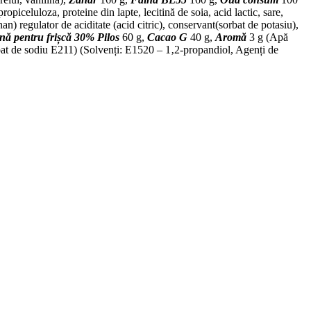
opiceluloza, proteine din lapte, lecitină de soia, acid lactic, sare,
n) regulator de aciditate (acid citric), conservant(sorbat de potasiu),
ă pentru frișcă 30% Pilos
60 g,
Cacao G
40 g,
Aromă
3 g (Apă
t de sodiu E211) (Solvenți: E1520 – 1‚2-propandiol, Agenți de