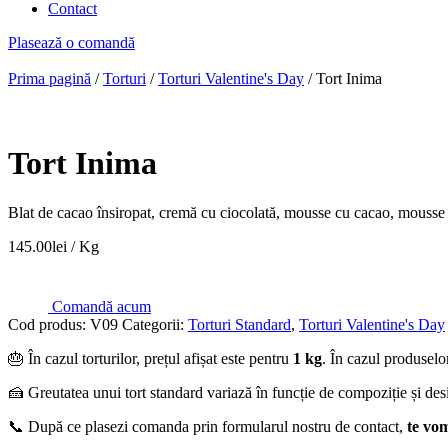
Contact
Plasează o comandă
Prima pagină
/
Torturi
/
Torturi Valentine's Day
/ Tort Inima
Tort Inima
Blat de cacao însiropat, cremă cu ciocolată, mousse cu cacao, mousse 
145.00
lei
/ Kg
Comandă acum
Cod produs:
V09
Categorii:
Torturi Standard
,
Torturi Valentine's Day
🎂 În cazul torturilor, prețul afișat este pentru
1 kg
. În cazul produselor
🍰 Greutatea unui tort standard variază în funcție de compoziție și des
📞 După ce plasezi comanda prin formularul nostru de contact,
te vo