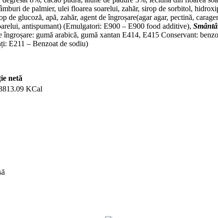
mburi de palmier, ulei floarea soarelui, zahăr, sirop de sorbitol, hidroxipr
op de glucoză, apă, zahăr, agent de îngroșare(agar agar, pectină, caragena
soarelui, antispumant) (Emulgatori: E900 – E900 food additive),
Smântân
e îngroșare: gumă arabică, gumă xantan E414, E415 Conservant: benzoa
i: E211 – Benzoat de sodiu)
ie netă
 3813.09 KCal
să