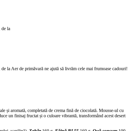
 de la
Cei de la Aer de primăvară ne ajută să livrăm cele mai frumoase cadouri!
oale și aromată, completată de crema fină de ciocolată. Mousse-ul cu
ce un finisaj fructat și o culoare vibrantă, transformând acest desert
relui, vanilină),
Zahăr
160 g,
Făină BL55
160 g,
Ouă consum
100